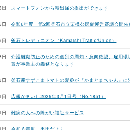
6日
スマートフォンから転出届の提出ができます
5日
令和6年度 第2回釜石市立栗橋公民館運営審議会開催
5日
釜石トレデュニオン（Kamaishi Trait d'Union）
5日
介護離職防止のための個別の周知・意向確認、雇用環
置が事業主の義務となります
3日
釜石産すずこまトマトの愛称が『かまとまちゃん』に
1日
広報かまいし2025年3月1日号（No.1851）
1日
難病の人への障がい福祉サービス
1日
令和６年度 平田だより