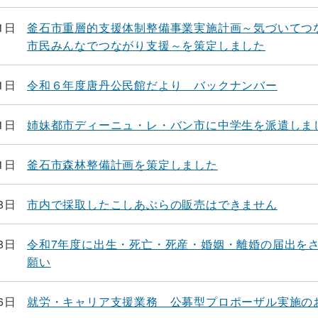
1日
釜石市重層的支援体制整備事業実施計画～気づいて
市民みんなでつながり支援～を策定しました
1日
令和６年度唐丹公民館だより バックナンバー
1日
姉妹都市ディーニュ・レ・バン市に中学生を派遣しま
1日
釜石市森林整備計画を策定しました
8日
市内で採取したこしあぶらの販売はできません
8日
令和7年度に出生・死亡・死産・婚姻・離婚の届出を
願い
6日
就労・キャリア支援業務 公募型プロポーザル実施の