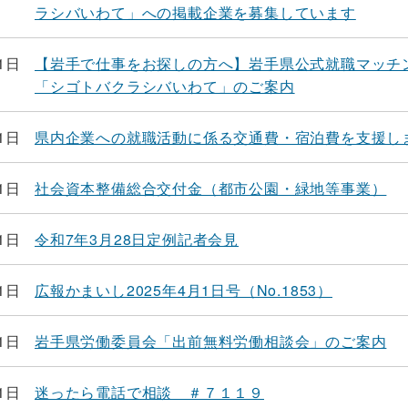
ラシバいわて」への掲載企業を募集しています
1日
【岩手で仕事をお探しの方へ】岩手県公式就職マッチ
「シゴトバクラシバいわて」のご案内
1日
県内企業への就職活動に係る交通費・宿泊費を支援し
1日
社会資本整備総合交付金（都市公園・緑地等事業）
1日
令和7年3月28日定例記者会見
1日
広報かまいし2025年4月1日号（No.1853）
1日
岩手県労働委員会「出前無料労働相談会」のご案内
1日
迷ったら電話で相談 ＃７１１９