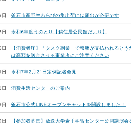
8日
釜石市産野生わらびの集出荷には届出が必要です
8日
令和6年度うのとり【鵜住居公民館だより】
5日
【消費者庁】「タスク副業」で報酬が支払われるとう
は高額を送金させる事業者にご注意ください
1日
令和7年2月21日定例記者会見
0日
消費生活センターのご案内
9日
釜石市公式LINEオープンチャットを開設しました！
9日
【参加者募集】放送大学岩手学習センター公開講演会