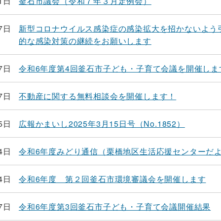
1日
釜石市議会（令和７年３月定例会）
7日
新型コロナウイルス感染症の感染拡大を招かないよう
的な感染対策の継続をお願いします
7日
令和6年度第4回釜石市子ども・子育て会議を開催しま
7日
不動産に関する無料相談会を開催します！
5日
広報かまいし2025年3月15日号（No.1852）
4日
令和6年度みどり通信（栗橋地区生活応援センターだ
4日
令和6年度 第２回釜石市環境審議会を開催します
7日
令和6年度第3回釜石市子ども・子育て会議開催結果