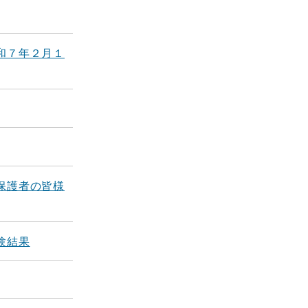
和７年２月１
保護者の皆様
験結果