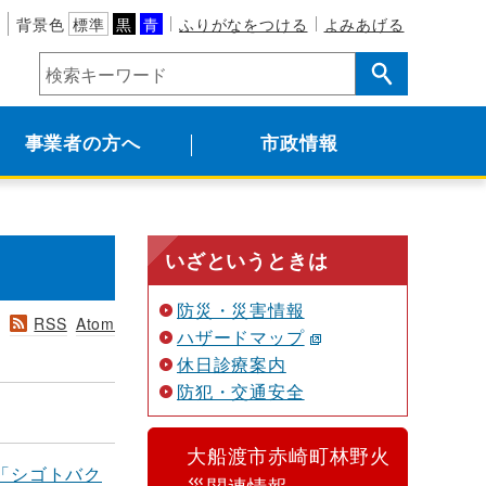
背景色
標準
黒
青
ふりがなをつける
よみあげる
事業者の方へ
市政情報
いざというときは
防災・災害情報
RSS
Atom
ハザードマップ
休日診療案内
防犯・交通安全
大船渡市赤崎町林野火
「シゴトバク
災関連情報