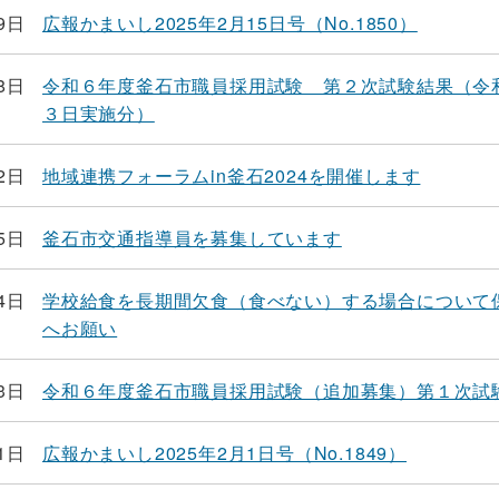
9日
広報かまいし2025年2月15日号（No.1850）
8日
令和６年度釜石市職員採用試験 第２次試験結果（令
３日実施分）
2日
地域連携フォーラムin釜石2024を開催します
5日
釜石市交通指導員を募集しています
4日
学校給食を長期間欠食（食べない）する場合について
へお願い
3日
令和６年度釜石市職員採用試験（追加募集）第１次試
1日
広報かまいし2025年2月1日号（No.1849）