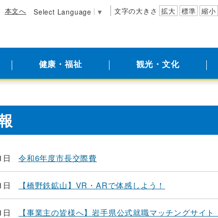
本文へ
文字の大きさ
拡大
標準
縮小
Select Language
▼
健康・福祉
観光・文化
報
1日
令和6年度市長交際費
1日
【橋野鉄鉱山】VR・ARで体感しよう！
1日
【事業主の皆様へ】岩手県公式就職マッチングサイト