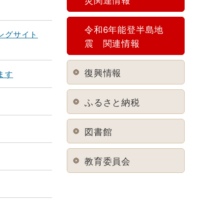
令和6年能登半島地
ングサイト
震 関連情報
復興情報
ます
ふるさと納税
図書館
教育委員会