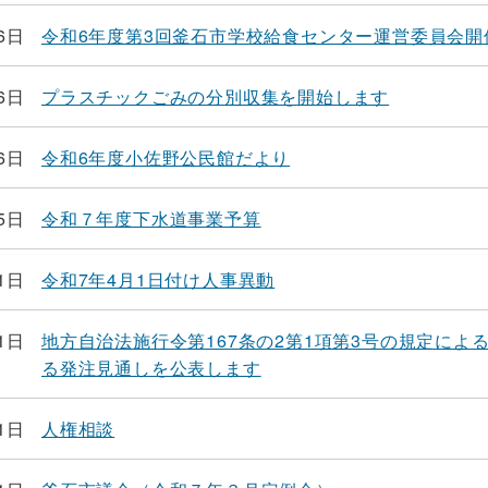
6日
令和6年度第3回釜石市学校給食センター運営委員会開
6日
プラスチックごみの分別収集を開始します
6日
令和6年度小佐野公民館だより
5日
令和７年度下水道事業予算
1日
令和7年4月1日付け人事異動
1日
地方自治法施行令第167条の2第1項第3号の規定によ
る発注見通しを公表します
1日
人権相談