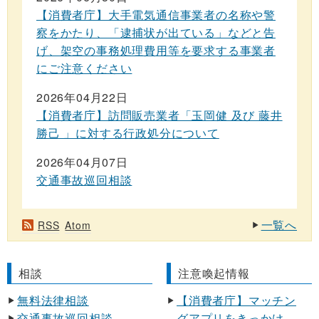
【消費者庁】大手電気通信事業者の名称や警
察をかたり、「逮捕状が出ている」などと告
げ、架空の事務処理費用等を要求する事業者
にご注意ください
2026年04月22日
【消費者庁】訪問販売業者「玉岡健 及び 藤井
勝己 」に対する行政処分について
2026年04月07日
交通事故巡回相談
一覧へ
RSS
Atom
相談
注意喚起情報
無料法律相談
【消費者庁】マッチン
交通事故巡回相談
グアプリをきっかけ