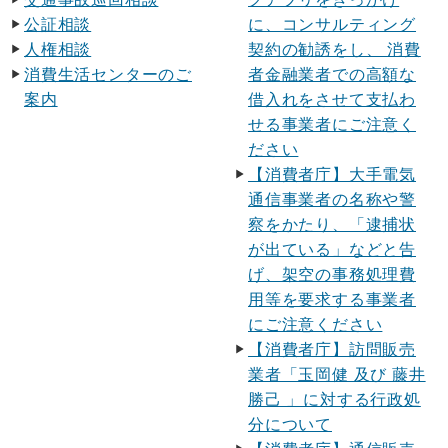
公証相談
に、コンサルティング
人権相談
契約の勧誘をし、 消費
消費生活センターのご
者金融業者での高額な
案内
借入れをさせて支払わ
せる事業者にご注意く
ださい
【消費者庁】大手電気
通信事業者の名称や警
察をかたり、「逮捕状
が出ている」などと告
げ、架空の事務処理費
用等を要求する事業者
にご注意ください
【消費者庁】訪問販売
業者「玉岡健 及び 藤井
勝己 」に対する行政処
分について