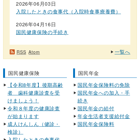
2026年06月03日
入院したときの食事代（入院時食事療養費）
2026年04月16日
国民健康保険の手続き
一覧へ
RSS
Atom
国民健康保険
国民年金
【令和8年度】後期高齢
国民年金保険料の免除
者 歯科健康診査を受
国民年金への加入・手
けましょう！
続き
令和８年度の健康診査
国民年金の給付
が始まります
年金生活者支援給付金
成人けんしん（健診・
国民年金保険料
検診）
入院したときの食事代