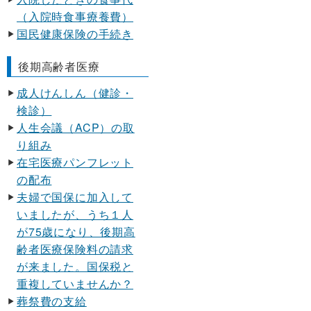
（入院時食事療養費）
国民健康保険の手続き
後期高齢者医療
成人けんしん（健診・
検診）
人生会議（ACP）の取
り組み
在宅医療パンフレット
の配布
夫婦で国保に加入して
いましたが、うち１人
が75歳になり、後期高
齢者医療保険料の請求
が来ました。国保税と
重複していませんか？
葬祭費の支給