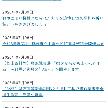
2026年07月09日
戦争により犠牲となられた方々を追悼し恒久平和を祈り
黙とうをささげましょう
2026年07月08日
令和8年度第1回釜石市立中妻公民館運営審議会開催結果
2026年07月08日
【郷土資料館】艦砲戦災展 『戦火から立ち上がった釜
石 ～戦災と復興の記録～』を開催します.
2026年07月08日
【8/27】釜石高等職業訓練校「振動工具取扱作業者安全
衛生教育」受講生募集