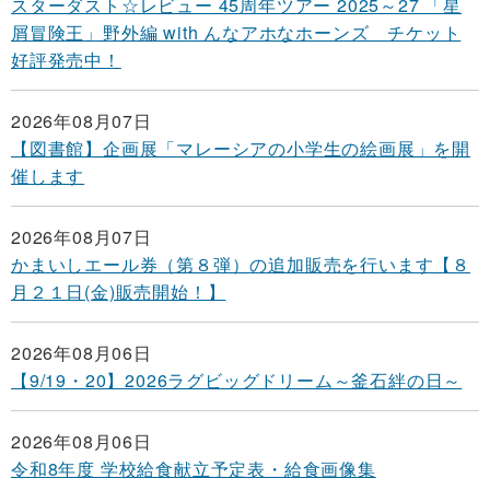
スターダスト☆レビュー 45周年ツアー 2025～27 「星
屑冒険王」野外編 with んなアホなホーンズ チケット
好評発売中！
2026年08月07日
【図書館】企画展「マレーシアの小学生の絵画展」を開
催します
2026年08月07日
かまいしエール券（第８弾）の追加販売を行います【８
月２１日(金)販売開始！】
2026年08月06日
【9/19・20】2026ラグビッグドリーム～釜石絆の日～
2026年08月06日
令和8年度 学校給食献立予定表・給食画像集