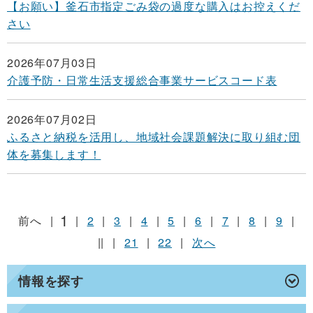
【お願い】釜石市指定ごみ袋の過度な購入はお控えくだ
さい
2026年07月03日
介護予防・日常生活支援総合事業サービスコード表
2026年07月02日
ふるさと納税を活用し、地域社会課題解決に取り組む団
体を募集します！
1
前へ
|
|
2
|
3
|
4
|
5
|
6
|
7
|
8
|
9
|
||
|
21
|
22
|
次へ
情報を探す