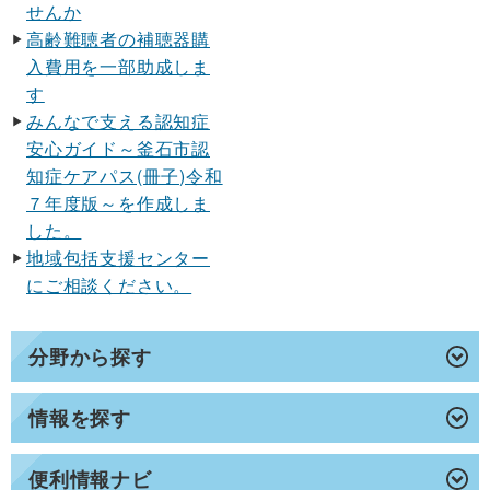
せんか
高齢難聴者の補聴器購
入費用を一部助成しま
す
みんなで支える認知症
安心ガイド～釜石市認
知症ケアパス(冊子)令和
７年度版～を作成しま
した。
地域包括支援センター
にご相談ください。
分野から探す
情報を探す
便利情報ナビ