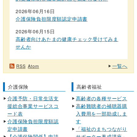
2026年06月16日
介護保険負担限度額認定申請書
2026年06月15日
高齢者向けあたまの健康チェック受けてみま
せんか
一覧へ
RSS
Atom
介護保険
高齢者福祉
介護予防・日常生活支
高齢者の各種サービス
援総合事業サービスコ
高齢難聴者の補聴器購
ード表
入費用を一部助成しま
介護保険負担限度額認
す
定申請書
「福祉のまちつながり
【介護保険関係】申請
サポーター養成講座」