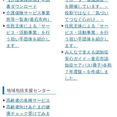
書ダウンロード
を開催しています。－
介護保険サービス事業
役割ではなく「気づい
所等一覧表(釜石市内）
てつなぐ心がけ」－
住民主体による「サー
住民主体による「サー
ビス・活動事業」を行
ビス・活動事業」を行
う担い手団体を紹介し
う担い手団体を紹介し
ます。
ます。
みんなで支える認知症
安心ガイド～釜石市認
知症ケアパス(冊子)令和
７年度版～を作成しま
した。
地域包括支援センター
高齢者の各種サービス
高齢者向けあたまの健
康チェック受けてみま