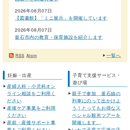
2026年08月07日
【図書館】「ミニ展示」を開催しています
2026年08月07日
釜石市内の教育・保育施設を紹介します
一覧へ
RSS
Atom
妊娠・出産
子育て支援サービス・
遊び場
産婦人科・小児科オン
ライン相談をご利用く
親子で参加 釜石線の
ださい
列車にのって出かけよ
産後ケア事業をご利用
う！とってもお得なス
ください
ペシャル観光ツアーを
産前・産後サポート事
開催します。
業をご利用ください
いわて子育て応援の店