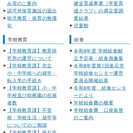
み等のご案内
健全育成事業（学童育
認可外保育施設の届出
成クラブ）の満足度調
幼児教育・保育の無償
査結果
化
児童館
学校教育
給食
【学校教育課】教育研
令和8年度 学校給食献
究所の運営について
立予定表・給食画像集
【学校教育課】市立
令和8年度第1回釜石市
小・中学校への就学・
学校給食センター運営
転入学の手続き
委員会開催結果
【学校教育課】小・中
令和8年度 給食センタ
学校及び幼稚園の在籍
ーだより
者数
学校給食費の概要
【学校教育課】不登
学校給食費 口座振替
校・学校生活・就学等
のご案内
についてのご相談
【学校教育課】釜石市