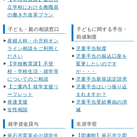
立学校における教職員
の働き方改革プラン
子ども・親の相談窓口
子どもに関する手当・
助成制度
産婦人科・小児科オン
ライン相談をご利用く
児童手当制度
ださい
児童手当の振込口座を
【学校教育課】不登
変更したいのです
校・学校生活・就学等
が・・・
についてのご相談
児童手当新規認定請求
【ご案内】就学支援リ
児童手当はいつ振り込
ーフレット
まれますか？
発達支援
児童手当受給事由の消
女性相談
滅
就学資金貸与
生涯学習
釜石市育英会の奨学生
【図書館】釜石市立図