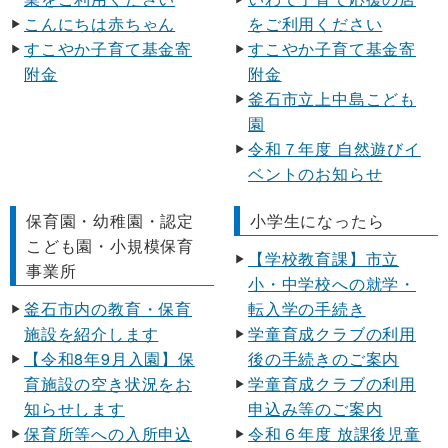
こんにちは赤ちゃん
をご利用ください
すこやか子育て基金寄
すこやか子育て基金寄
附金
附金
釜石市立上中島こども
園
令和７年度 自然遊びイ
ベントのお知らせ
保育園・幼稚園・認定
小学生になったら
こども園・小規模保育
【学校教育課】市立
事業所
小・中学校への就学・
釜石市内の教育・保育
転入学の手続き
施設を紹介します
学童育成クラブの利用
【令和8年9月入園】保
後の手続きのご案内
育施設の空き状況をお
学童育成クラブの利用
知らせします
申込み等のご案内
保育所等への入所申込
令和６年度 放課後児童