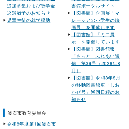
追加募集および奨学金
書館ポータルサイト
返還猶予のお知らせ
【図書館】企画展「マ
児童生徒の就学援助
レーシアの小学生の絵
画展」を開催します
【図書館】「ミニ展
示」を開催しています
【図書館】図書館報
「もっと！ふれあい通
信」第39号（2026年8
月）
【図書館】令和8年8月
の移動図書館車「しお
かぜ号」巡回日程のお
知らせ
釜石市教育委員会
令和8年度第1回釜石市