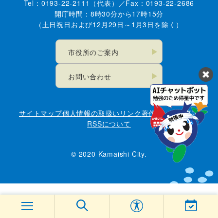
Tel：0193-22-2111（代表）／Fax：0193-22-2686
開庁時間：8時30分から17時15分
（土日祝日および12月29日～1月3日を除く）
市役所のご案内
お問い合わせ
サイトマップ
個人情報の取扱い
リンク
著作権・免責事項
RSSについて
© 2020 Kamaishi City.
一覧へ
一覧へ
一覧へ
一覧へ