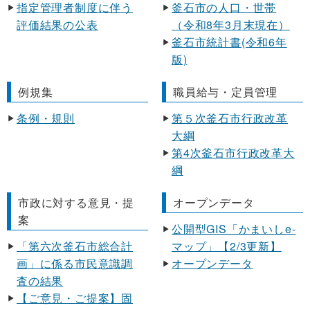
指定管理者制度に伴う
釜石市の人口・世帯
評価結果の公表
（令和8年3月末現在）
釜石市統計書(令和6年
版)
例規集
職員給与・定員管理
条例・規則
第５次釜石市行政改革
大綱
第4次釜石市行政改革大
綱
市政に対する意見・提
オープンデータ
案
公開型GIS「かまいしe-
「第六次釜石市総合計
マップ」【2/3更新】
画」に係る市民意識調
オープンデータ
査の結果
【ご意見・ご提案】固