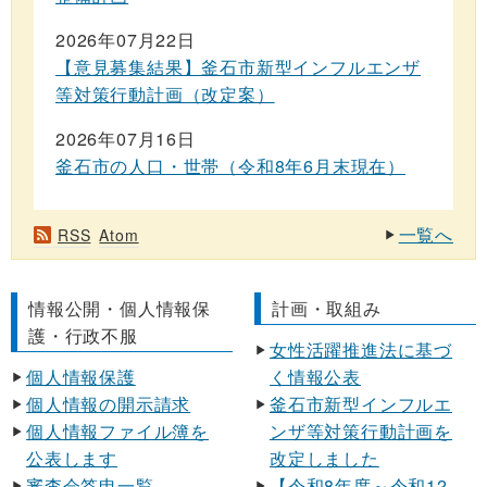
2026年07月22日
【意見募集結果】釜石市新型インフルエンザ
等対策行動計画（改定案）
2026年07月16日
釜石市の人口・世帯（令和8年6月末現在）
一覧へ
RSS
Atom
情報公開・個人情報保
計画・取組み
護・行政不服
女性活躍推進法に基づ
個人情報保護
く情報公表
個人情報の開示請求
釜石市新型インフルエ
個人情報ファイル簿を
ンザ等対策行動計画を
公表します
改定しました
審査会答申一覧
【令和8年度～令和12