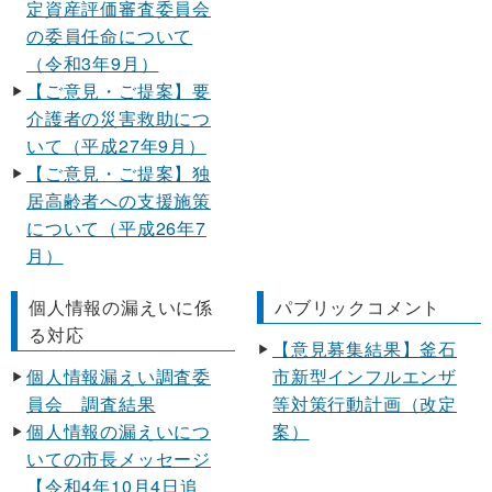
定資産評価審査委員会
の委員任命について
（令和3年9月）
【ご意見・ご提案】要
介護者の災害救助につ
いて（平成27年9月）
【ご意見・ご提案】独
居高齢者への支援施策
について（平成26年7
月）
個人情報の漏えいに係
パブリックコメント
る対応
【意見募集結果】釜石
個人情報漏えい調査委
市新型インフルエンザ
員会 調査結果
等対策行動計画（改定
個人情報の漏えいにつ
案）
いての市長メッセージ
【令和4年10月4日追