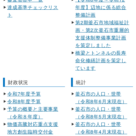
達成基準チェックリス
年度】辺地に係る総合
ト
整備計画
第2期釜石市地域福祉計
画・第2次釜石市重層的
支援体制整備事業計画
を策定しました
橋梁とトンネルの長寿
命化修繕計画を策定し
ています
財政状況
統計
令和7年度予算
釜石市の人口・世帯
令和8年度予算
（令和8年6月末現在）
予算の概要と主要事業
釜石市の人口・世帯
（令和８年度）
（令和8年5月末現在）
物価高騰対応重点支援
釜石市の人口・世帯
地方創生臨時交付金
（令和8年4月末現在）