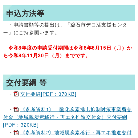
申込方法等
・申請書類等の提出は、「釜石市デコ活支援センタ
ー」にご持参願います。
令和8年度の申請受付期間は令和8年6月15日（月）か
ら令和8年11月30日（月）までです。
交付要綱 等
・
交付要綱[PDF：370KB]
・
《参考資料1》二酸化炭素排出抑制対策事業費交
付金（地域脱炭素移行・再エネ推進交付金）交付要綱
[PDF：320KB]
・
《参考資料2》地域脱炭素移行・再エネ推進交付