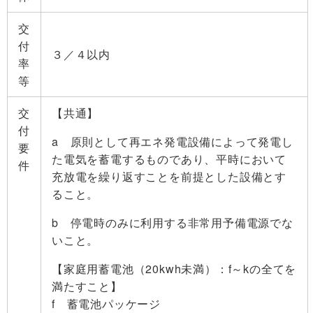
交
付
３／４以内
率
等
交
【共通】
付
a 原則として再エネ発電設備によって発電し
要
た電気を蓄電するものであり、平時において
件
充放電を繰り返すことを前提とした設備とす
ること。
b 停電時のみに利用する非常用予備電源でな
いこと。
【家庭用蓄電池（20kwh未満）：f～kの全てを
満たすこと】
f 蓄電池パッケージ