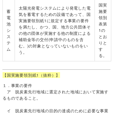
国実
太陽光発電システムにより発電した電
蓄
施要
気を蓄電するための設備であって、国
電
領別
実施要領別紙1に規定する事業の要件
池
表第
を満たし、かつ、国、地方公共団体そ
シ
1の
の他の団体が実施する他の制度による
ス
とお
補助金等の交付(申請中のものを含
テ
りと
む。)の対象となっていないものをい
ム
す
う。
る。
【国実施要領別紙1（抜粋）】
１．事業の要件
ア 脱炭素先行地域に選定された地域において実施す
るものであること。
イ 脱炭素先行地域の目的の達成のために必要な事業