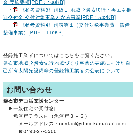
金 実施要領[PDF：166KB]
・
《参考資料3》別紙１ 地域脱炭素移行・再エネ推
進交付金 交付対象事業となる事業[PDF：542KB]
・
《参考資料4》別表第１（交付対象事業費：設備
整備事業）[PDF：110KB]
登録施工業者についてはこちらをご覧ください。
釜石市地域脱炭素先行地域づくり事業の実施に向けた自
己所有太陽光設備等の登録施工業者の公表について
お問い合わせ
釜石市デコ活支援センター
▶一般住宅の受付窓口
魚河岸テラス内（魚河岸３－３）
メールアドレス：contact@dmo-kamaishi.com
☎0193-27-5566