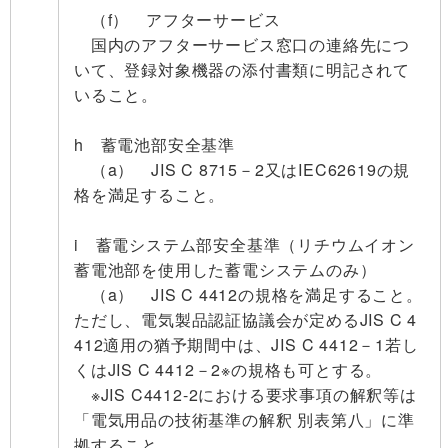
（f） アフターサービス
国内のアフターサービス窓口の連絡先につ
いて、登録対象機器の添付書類に明記されて
いること。
h 蓄電池部安全基準
（a） JIS C 8715－2又はIEC62619の規
格を満足すること。
i 蓄電システム部安全基準（リチウムイオン
蓄電池部を使用した蓄電システムのみ）
（a） JIS C 4412の規格を満足すること。
ただし、電気製品認証協議会が定めるJIS C 4
412適用の猶予期間中は、JIS C 4412－1若し
くは
JIS C 4412－2※の規格も可とする。
※JIS C4412-2における要求事項の解釈等は
「電気用品の技術基準の解釈 別表第八」に準
拠すること。