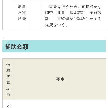
測量
事業を行うために直接必要な
及試
調査、測量、基本設計、実施設
験費
計、工事監理及び試験に要する
経費をいう。
補助金額
補
助
対
要件
象
設
備
太