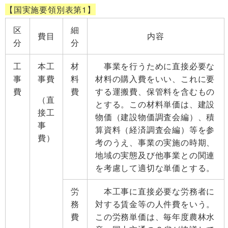
【国実施要領別表第1】
区
細
費目
内容
分
分
工
本工
材
事業を行うために直接必要な
事
事費
料
材料の購入費をいい、これに要
費
費
する運搬費、保管料を含むもの
（直
とする。この材料単価は、建設
接工
物価（建設物価調査会編）、積
事
算資料（経済調査会編）等を参
費）
考のうえ、事業の実施の時期、
地域の実態及び他事業との関連
を考慮して適切な単価とする。
労
本工事に直接必要な労務者に
務
対する賃金等の人件費をいう。
費
この労務単価は、毎年度農林水