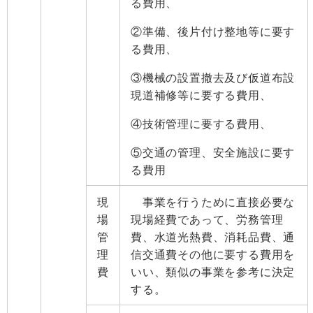
る費用、
②準備、後片付け整地等に要す
る費用、
③機械の設置撤去及び仮道布設
現道補修等に要する費用、
④技術管理に要する費用、
⑤交通の管理、安全施設に要す
る費用
現
事業を行うために直接必要な
場
現場経費であって、労務管理
管
費、水道光熱費、消耗品費、通
理
信交通費その他に要する費用を
費
いい、類似の事業を参考に決定
する。