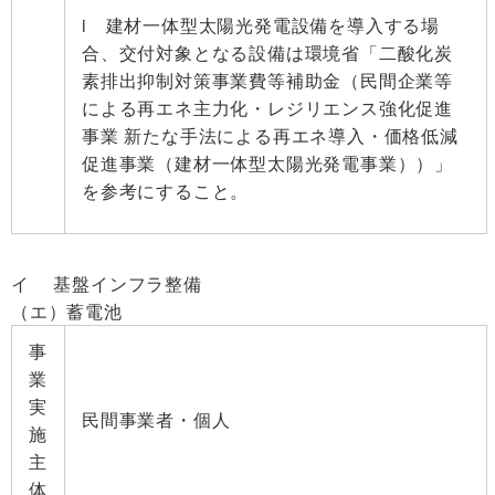
i 建材一体型太陽光発電設備を導入する場
合、交付対象となる設備は環境省「二酸化炭
素排出抑制対策事業費等補助金（民間企業等
による再エネ主力化・レジリエンス強化促進
事業 新たな手法による再エネ導入・価格低減
促進事業（建材一体型太陽光発電事業））」
を参考にすること。
イ 基盤インフラ整備
（エ）蓄電池
事
業
実
民間事業者・個人
施
主
体