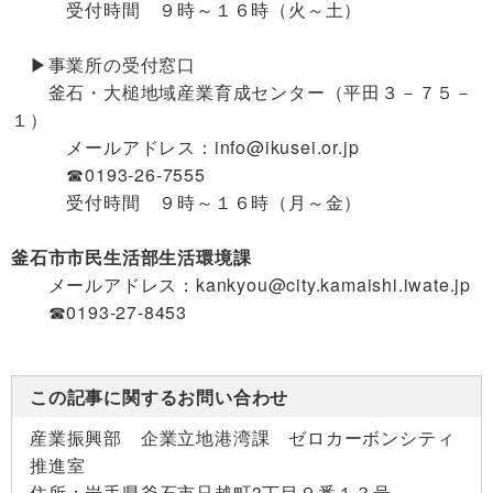
受付時間 ９時～１６時（火～土）
▶事業所の受付窓口
釜石・大槌地域産業育成センター（平田３－７５－
１）
メールアドレス：info@ikusei.or.jp
☎0193-26-7555
受付時間 ９時～１６時（月～金）
釜石市市民生活部生活環境課
メールアドレス：kankyou@city.kamaishi.iwate.jp
☎0193-27-8453
この記事に関するお問い合わせ
産業振興部 企業立地港湾課 ゼロカーボンシティ
推進室
住所：
岩手県釜石市只越町3丁目９番１３号