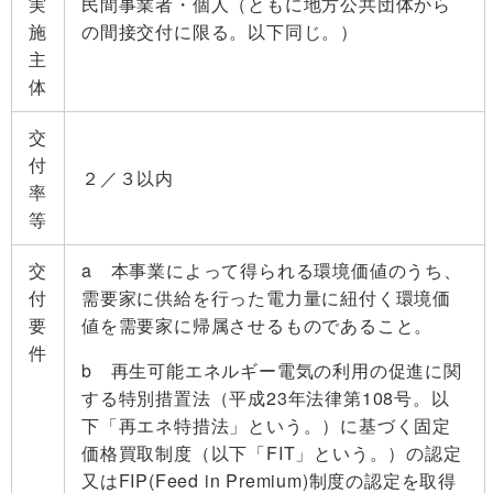
実
民間事業者・個人（ともに地方公共団体から
施
の間接交付に限る。以下同じ。）
主
体
交
付
２／３以内
率
等
交
a 本事業によって得られる環境価値のうち、
付
需要家に供給を行った電力量に紐付く環境価
要
値を需要家に帰属させるものであること。
件
b 再生可能エネルギー電気の利用の促進に関
する特別措置法（平成23年法律第108号。以
下「再エネ特措法」という。）に基づく固定
価格買取制度（以下「FIT」という。）の認定
又はFIP(Feed in Premium)制度の認定を取得