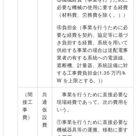
必要な機械の使用に要する経費
（材料費、労務費を除く。））
④負担金（事業を行うために必
要な経費を契約、協定等に基づ
き負担する経費、系統を用いて
供給する事業の場合は送配電事
業者の有する系統への電源線、
遮断機、計量器、系統設備に対
する工事費負担金(1.35 万円/k
W を上限とする。)）
（間
共
事業を行うために直接必要な
接工
通
現場経費であって、次の費用を
事
仮
いう。
費）
設
①事業を行うために直接必要な
費
機械器具等の運搬、移動に要す