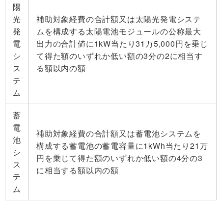
陽
光
補助対象経費の合計額又は太陽光発電システ
発
ムを構成する太陽電池モジュールの公称最大
電
出力の合計値に1kW当たり31万5,000円を乗じ
シ
て得た額のいずれか低い額の3分の2に相当す
ス
る額以内の額
テ
ム
蓄
電
補助対象経費の合計額又は蓄電池システムを
池
構成する蓄電池の蓄電容量に1kWh当たり21万
シ
円を乗じて得た額のいずれか低い額の4分の3
ス
に相当する額以内の額
テ
ム