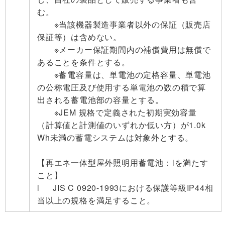
む。
※当該機器製造事業者以外の保証（販売店
保証等）は含めない。
※メーカー保証期間内の補償費用は無償で
あることを条件とする。
※蓄電容量は、単電池の定格容量、単電池
の公称電圧及び使用する単電池の数の積で算
出される蓄電池部の容量とする。
※JEM 規格で定義された初期実効容量
（計算値と計測値のいずれか低い方）が1.0k
Wh未満の蓄電システムは対象外とする。
【再エネ一体型屋外照明用蓄電池：lを満たす
こと】
l JIS C 0920-1993における保護等級IP44相
当以上の規格を満足すること。