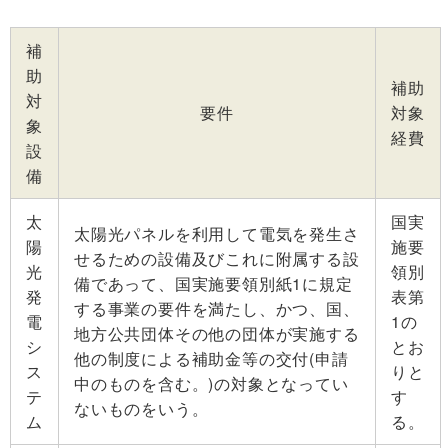
補
助
補助
対
要件
対象
象
経費
設
備
太
国実
太陽光パネルを利用して電気を発生さ
陽
施要
せるための設備及びこれに附属する設
光
領別
備であって、国実施要領別紙1に規定
発
表第
する事業の要件を満たし、かつ、国、
電
1の
地方公共団体その他の団体が実施する
シ
とお
他の制度による補助金等の交付(申請
ス
りと
中のものを含む。)の対象となってい
テ
す
ないものをいう。
ム
る。