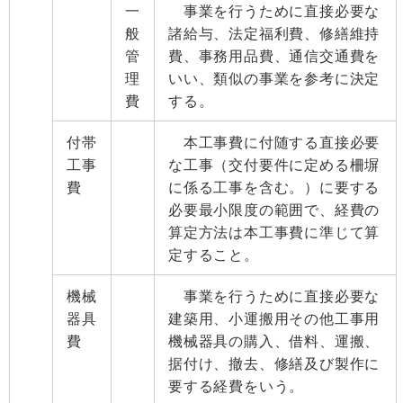
一
事業を行うために直接必要な
般
諸給与、法定福利費、修繕維持
管
費、事務用品費、通信交通費を
理
いい、類似の事業を参考に決定
費
する。
付帯
本工事費に付随する直接必要
工事
な工事（交付要件に定める柵塀
費
に係る工事を含む。）に要する
必要最小限度の範囲で、経費の
算定方法は本工事費に準じて算
定すること。
機械
事業を行うために直接必要な
器具
建築用、小運搬用その他工事用
費
機械器具の購入、借料、運搬、
据付け、撤去、修繕及び製作に
要する経費をいう。