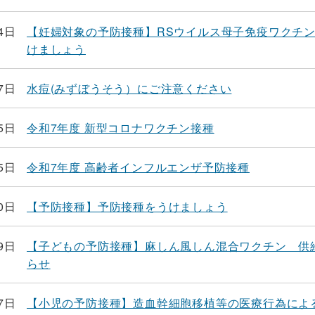
4日
【妊婦対象の予防接種】RSウイルス母子免疫ワクチ
けましょう
7日
水痘(みずぼうそう）にご注意ください
5日
令和7年度 新型コロナワクチン接種
5日
令和7年度 高齢者インフルエンザ予防接種
0日
【予防接種】予防接種をうけましょう
9日
【子どもの予防接種】麻しん風しん混合ワクチン 供
らせ
7日
【小児の予防接種】造血幹細胞移植等の医療行為によ