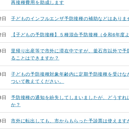
再接種費用を助成します
2日
子どものインフルエンザ予防接種の補助などはありま
2日
【子どもの予防接種】５種混合予防接種（令和6年度
8日
里帰り出産等で市外に滞在中ですが、釜石市以外で予
ることはできますか？
8日
子どもの予防接種対象年齢内に定期予防接種を受けな
ついて教えてください。
8日
予防接種の通知を紛失してしまいましたが、どうすれ
か？
8日
市外に転出しても、市からもらった予診票は使えます