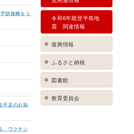
ン予防接種をう
令和6年能登半島地
震 関連情報
復興情報
ふるさと納税
図書館
教育委員会
給不足のお知
る、ワクチン