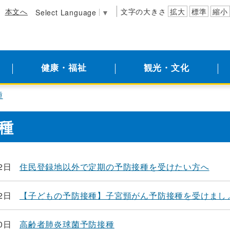
本文へ
文字の大きさ
拡大
標準
縮小
Select Language
▼
健康・福祉
観光・文化
種
種
2日
住民登録地以外で定期の予防接種を受けたい方へ
2日
【子どもの予防接種】子宮頸がん予防接種を受けまし
0日
高齢者肺炎球菌予防接種