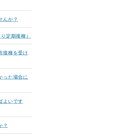
せんか？
より定期接種）
防接種を受け
かった場合に
ばよいです
か？