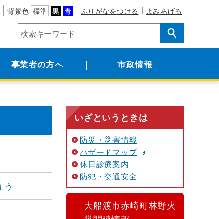
背景色
標準
黒
青
ふりがなをつける
よみあげる
事業者の方へ
市政情報
いざというときは
防災・災害情報
ハザードマップ
休日診療案内
防犯・交通安全
ょう
大船渡市赤崎町林野火
災関連情報