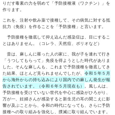
りだす毒素の力を弱めて「予防接種液（ワクチン）」を
作ります。
これを、注射や飲み薬で接種して、その病気に対する抵
抗力（免疫）を作ることを「予防接種」と言います。
予防接種を徹底して抑え込んだ感染症は、目にするこ
とはありません。（コレラ、天然痘、ポリオなど）
昔は、麻しんに罹った人の家に、我が子を連れて行き
「うつしてもらって」免疫を得ようとした時代がありま
した。そんな麻しんも、これまで予防接種を徹底してき
た結果、ほとんど見られませんでしたが、
令和５年５月
から海外からの持ち込みにより国内での麻しん発生が報
告されています。（令和６年５月現在も）
。風しんは、
予防接種を受けていない世代を中心に感染がひろがり、
万が一、妊婦さんが感染すると新生児の耳の聞こえに影
響が及ぶことから、令和の時代になっても、さらに予防
接種への取り組みを強化し、撲滅に取り組んでいます。