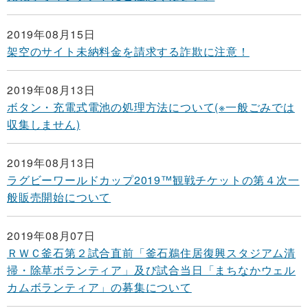
2019年08月15日
架空のサイト未納料金を請求する詐欺に注意！
2019年08月13日
ボタン・充電式電池の処理方法について(※一般ごみでは
収集しません)
2019年08月13日
ラグビーワールドカップ2019™観戦チケットの第４次一
般販売開始について
2019年08月07日
ＲＷＣ釜石第２試合直前「釜石鵜住居復興スタジアム清
掃・除草ボランティア」及び試合当日「まちなかウェル
カムボランティア」の募集について