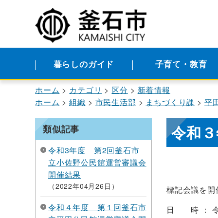
暮らしのガイド
子育て・教育
ホーム
カテゴリ
区分
新着情報
ホーム
組織
市民生活部
まちづくり課
平
令和３
類似記事
令和3年度 第2回釜石市
立小佐野公民館運営審議会
開催結果
2022年04月26日
標記会議を開
令和４年度 第１回釜石市
日 時 ： 