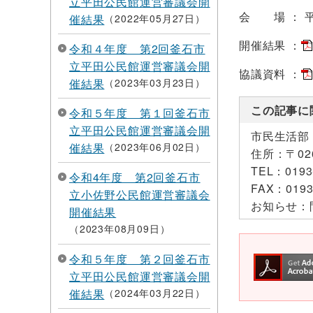
立平田公民館運営審議会開
会 場 ： 
催結果
2022年05月27日
開催結果 ：
令和４年度 第2回釜石市
立平田公民館運営審議会開
協議資料 ：
催結果
2023年03月23日
この記事に
令和５年度 第１回釜石市
立平田公民館運営審議会開
市民生活部
催結果
2023年06月02日
住所：
〒0
TEL：
0193
令和4年度 第2回釜石市
FAX：
0193
立小佐野公民館運営審議会
お知らせ：
開催結果
2023年08月09日
令和５年度 第２回釜石市
立平田公民館運営審議会開
催結果
2024年03月22日