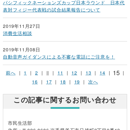
パシフィックネーションズカップ日本ラウンド 日本代
表対フィジー代表戦の試合結果報告について
2019年11月27日
消費生活相談
2019年11月08日
自動音声ガイダンスによる不審な電話にご注意を！
15
前へ
|
1
|
2
|
||
|
11
|
12
|
13
|
14
|
|
16
|
17
|
18
|
19
|
次へ
この記事に関するお問い合わせ
市民生活部