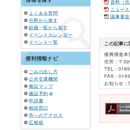
資料（当日追
ニュースレタ
よくある質問
議事要旨.p
分野から探す
組織一覧から探す
イベントカレンダー
イベント一覧
この記事に
復興推進本
便利情報ナビ
住所：
〒0
TEL：
0193
ごみの出し方
FAX：
0193
公共交通機関
お知らせ：
施設マップ
施設予約
申請書
相談窓口
市へのアクセス
広報紙