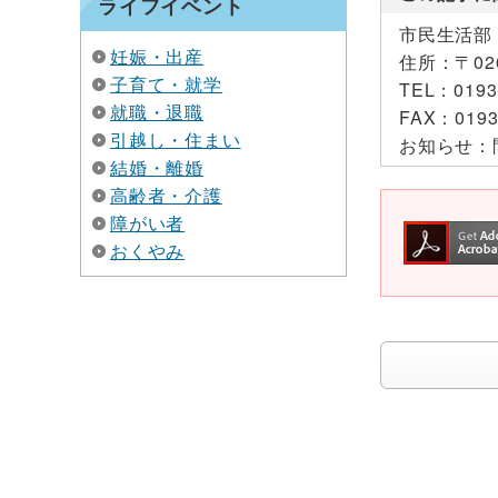
ライフイベント
市民生活部
妊娠・出産
住所：
〒0
子育て・就学
TEL：
0193
就職・退職
FAX：
0193
引越し・住まい
お知らせ：
結婚・離婚
高齢者・介護
障がい者
おくやみ