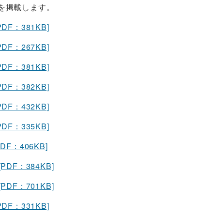
を掲載します。
PDF：381KB]
PDF：267KB]
PDF：381KB]
PDF：382KB]
PDF：432KB]
PDF：335KB]
PDF：406KB]
[PDF：384KB]
[PDF：701KB]
PDF：331KB]