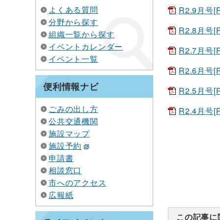
よくある質問
R2.9月号[
分野から探す
R2.8月号[
組織一覧から探す
イベントカレンダー
R2.7月号[
イベント一覧
R2.6月号[
便利情報ナビ
R2.5月号[
ごみの出し方
R2.4月号[
公共交通機関
施設マップ
施設予約
申請書
相談窓口
市へのアクセス
広報紙
この記事に