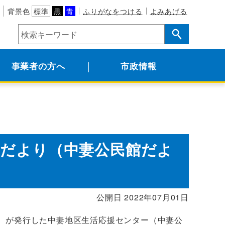
背景色
標準
黒
青
ふりがなをつける
よみあげる
事業者の方へ
市政情報
ーだより（中妻公民館だよ
公開日 2022年07月01日
）が発行した中妻地区生活応援センター（中妻公