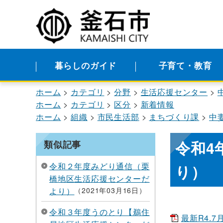
暮らしのガイド
子育て・教育
ホーム
カテゴリ
分野
生活応援センター
ホーム
カテゴリ
区分
新着情報
ホーム
組織
市民生活部
まちづくり課
中
令和4
類似記事
令和２年度みどり通信（栗
り）
橋地区生活応援センターだ
より）
2021年03月16日
令和３年度うのとり【鵜住
最新R4.7月