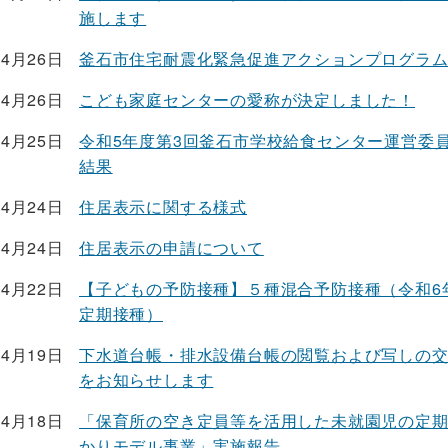
施します
04月26日
釜石市住宅耐震化緊急促進アクションプログラム2
04月26日
こども家庭センターの愛称が決定しました！
04月25日
令和5年度第3回釜石市学校給食センター運営委
結果
04月24日
住居表示に関する様式
04月24日
住居表示の申請について
04月22日
【子どもの予防接種】５種混合予防接種（令和6
定期接種）
04月19日
下水道台帳・排水設備台帳の閲覧および写しの
をお知らせします
04月18日
「保育所の空き定員等を活用した未就園児の定
かりモデル事業」実施報告