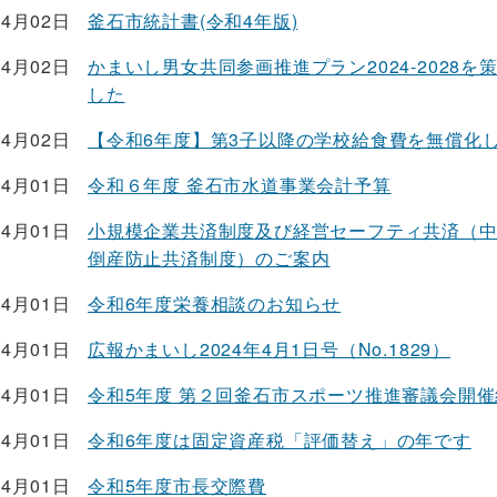
04月02日
釜石市統計書(令和4年版)
04月02日
かまいし男女共同参画推進プラン2024-2028を
した
04月02日
【令和6年度】第3子以降の学校給食費を無償化
04月01日
令和６年度 釜石市水道事業会計予算
04月01日
小規模企業共済制度及び経営セーフティ共済（
倒産防止共済制度）のご案内
04月01日
令和6年度栄養相談のお知らせ
04月01日
広報かまいし2024年4月1日号（No.1829）
04月01日
令和5年度 第２回釜石市スポーツ推進審議会開催
04月01日
令和6年度は固定資産税「評価替え」の年です
04月01日
令和5年度市長交際費