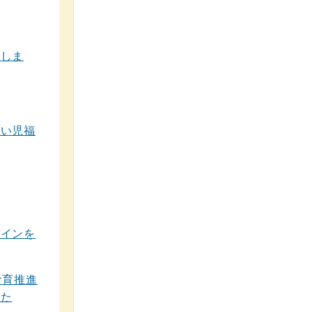
集しま
がい児福
ラインを
食育推進
した