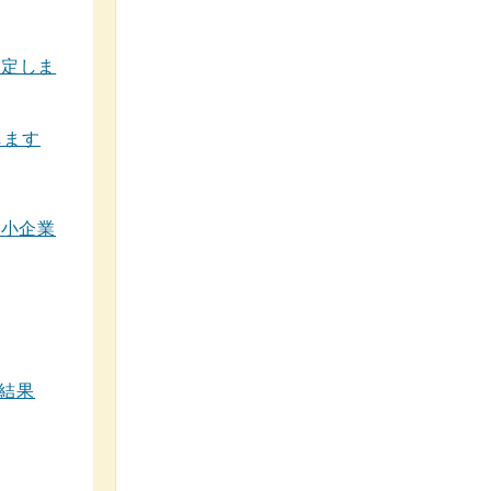
策定しま
します
中小企業
結果