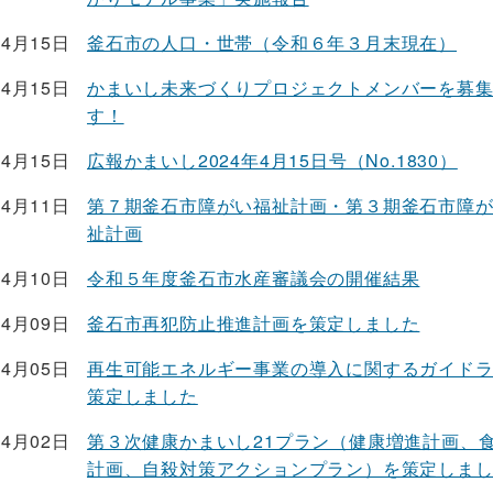
04月15日
釜石市の人口・世帯（令和６年３月末現在）
04月15日
かまいし未来づくりプロジェクトメンバーを募
す！
04月15日
広報かまいし2024年4月15日号（No.1830）
04月11日
第７期釜石市障がい福祉計画・第３期釜石市障
祉計画
04月10日
令和５年度釜石市水産審議会の開催結果
04月09日
釜石市再犯防止推進計画を策定しました
04月05日
再生可能エネルギー事業の導入に関するガイド
策定しました
04月02日
第３次健康かまいし21プラン（健康増進計画、
計画、自殺対策アクションプラン）を策定しま