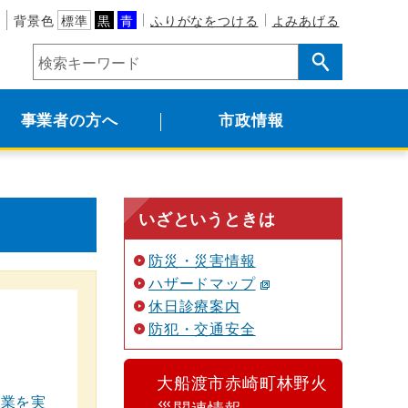
背景色
標準
黒
青
ふりがなをつける
よみあげる
事業者の方へ
市政情報
いざというときは
防災・災害情報
ハザードマップ
休日診療案内
防犯・交通安全
大船渡市赤崎町林野火
事業を実
災関連情報