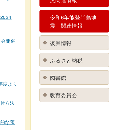
令和6年能登半島地
024
震 関連情報
員会開催
復興情報
ふるさと納税
図書館
年度より
教育委員会
交付方法
期的な預