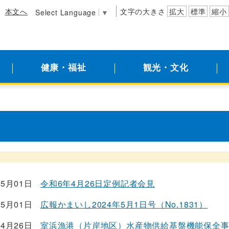
本文へ
文字の大きさ
拡大
標準
縮小
Select Language
▼
健康・福祉
観光・文化
05月01日
令和6年4月26日定例記者会見
05月01日
広報かまいし2024年5月1日号（No.1831）
04月26日
室浜漁港（片岸地区）水産物供給基盤機能保全