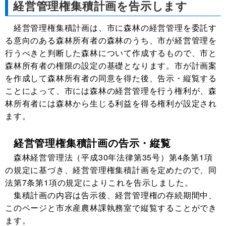
経営管理権集積計画を告示します
経営管理権集積計画は、市に森林の経営管理を委託す
る意向のある森林所有者の森林のうち、市が経営管理を
行うべきと判断した森林について作成するもので、市と
森林所有者の権限の設定の基礎となります。市が計画案
を作成して森林所有者の同意を得た後、告示・縦覧する
ことによって、市には森林の経営管理を行う権利が、森
林所有者には森林から生じる利益を得る権利が設定され
ます。
経営管理権集積計画の告示・縦覧
森林経営管理法（平成
30
年法律第
35
号）第
4
条第
1
項
の規定に基づき、経営管理権集積計画を定めたので、同
法第
7
条第
1
項の規定によりこれを告示しました。
集積計画の内容は告示後、経営管理権の存続期間中、
このページと市水産農林課執務室で縦覧することができ
ます。