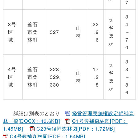
7
3
ス
3号
釜石
22
4
山
ギ
区
市栗
327
.9
～
林
ほ
域
林町
6
7
か
0
3
ス
4号
釜石
328、
17
3
山
ギ
区
市栗
329、
.2
～
林
ほ
域
林町
330
8
8
か
6
詳細は別表のとおり
経営管理実施権設定候補森
林一覧[DOCX：43.6KB]
C1号候補森林図[PDF：
1.45MB]
C23号候補森林図[PDF：1.72MB]
C4号候補森林図[PDF：1.54MB]