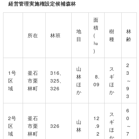
経営管理実施権設定候補森林
面
積
地
樹
林
所在
林班
(
目
種
齢
㏊
)
2
山
ス
1号
釜石
316、
3
林
8.
ギ
区
市栗
325、
～
ほ
09
ほ
域
林町
326
9
か
か
3
6
ス
2号
釜石
12
0
山
ギ
区
市栗
326
.9
～
林
ほ
域
林町
2
7
か