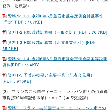
務課・財政課)
資料No.1-1_令和6年6月釜石市議会定例会付議事件
(予定)[PDF：107KB]
資料1-2 R05繰越計算書（一般会計）[PDF：76.7KB]
資料1-3 R05繰越計算書（水道事業会計）[PDF：
85.2KB]
資料No.1-4_令和6年6月釜石市議会定例会議案等説明
資料[PDF：524KB]
資料1-5 予算の概要と主要事業（記者会見用）
[PDF：975KB]
(2)
フランス共和国ディーニュ・レ・バン市との姉妹都
市提携30周年記念事業について（国際交流課）
資料2 フランス共和国ディーニュ・レ・バン市との