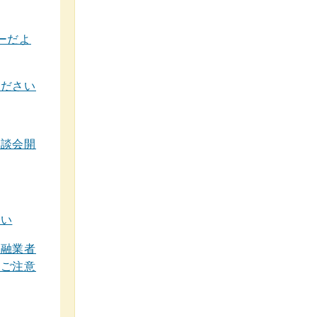
ーだよ
ください
懇談会開
さい
金融業者
にご注意