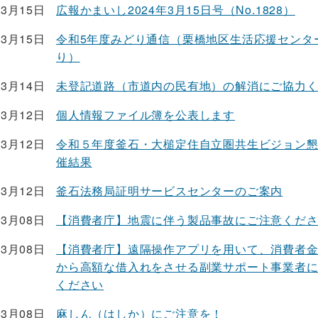
03月15日
広報かまいし2024年3月15日号（No.1828）
03月15日
令和5年度みどり通信（栗橋地区生活応援センタ
り）
03月14日
未登記道路（市道内の民有地）の解消にご協力
03月12日
個人情報ファイル簿を公表します
03月12日
令和５年度釜石・大槌定住自立圏共生ビジョン
催結果
03月12日
釜石法務局証明サービスセンターのご案内
03月08日
【消費者庁】地震に伴う製品事故にご注意くだ
03月08日
【消費者庁】遠隔操作アプリを用いて、消費者
から高額な借入れをさせる副業サポート事業者
ください
03月08日
麻しん（はしか）にご注意を！