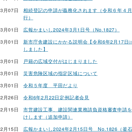
03月07日
相続登記の申請が義務化されます（令和６年４
行）
03月01日
広報かまいし2024年3月1日号（No.1827）
03月01日
新市庁舎建設にかかる説明会【令和6年2月17日
しました】
03月01日
戸籍の広域交付がはじまりました
03月01日
災害危険区域の指定区域について
03月01日
令和５年度 平田だより
02月26日
令和6年2月22日定例記者会見
02月15日
市営建設工事、建設関連業務請負資格審査申請
けします（追加申請）
02月15日
広報かまいし2024年2月15日号 No.1826（釜