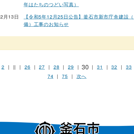
年はたちのつどい写真）
02月13日
【令和5年12月25日公告】釜石市新市庁舎建設
備）工事のお知らせ
30
2
|
||
|
26
|
27
|
28
|
29
|
|
31
|
32
|
33
74
|
75
|
次へ