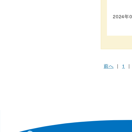
2024年
前へ
|
1
|