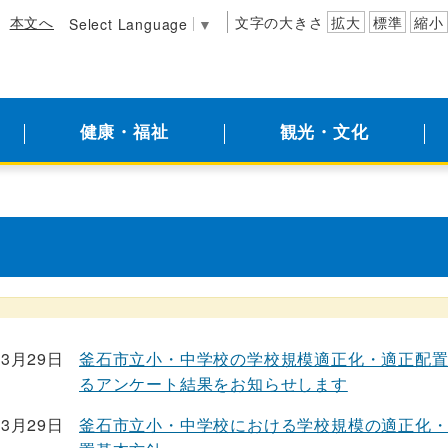
本文へ
文字の大きさ
拡大
標準
縮小
Select Language
▼
健康・福祉
観光・文化
03月29日
釜石市立小・中学校の学校規模適正化・適正配
るアンケート結果をお知らせします
03月29日
釜石市立小・中学校における学校規模の適正化