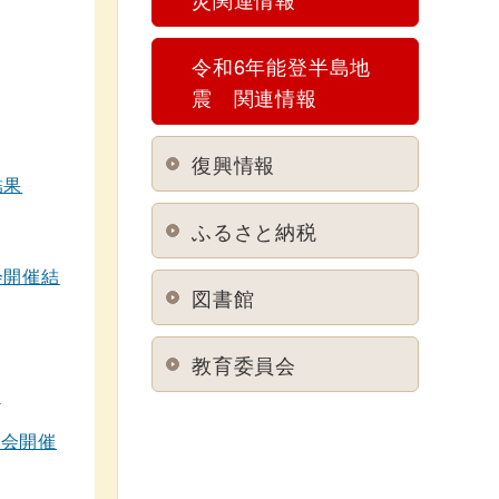
令和6年能登半島地
震 関連情報
復興情報
結果
ふるさと納税
会開催結
図書館
教育委員会
て
議会開催