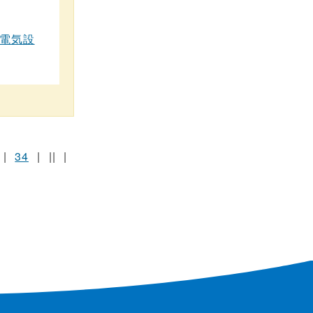
（電気設
|
34
|
||
|