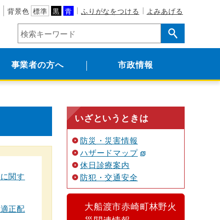
背景色
標準
黒
青
ふりがなをつける
よみあげる
事業者の方へ
市政情報
いざというときは
防災・災害情報
ハザードマップ
休日診療案内
置に関す
防犯・交通安全
大船渡市赤崎町林野火
・適正配
災関連情報