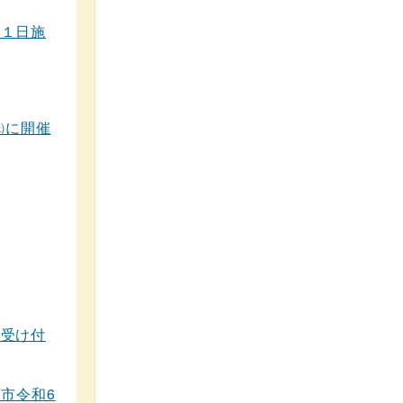
月１日施
㈯に開催
を受け付
石市令和6