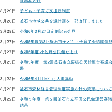
置基本方針
03月29日
子ども・子育て支援新制度
03月28日
釜石市地域公共交通計画を一部改訂しました
03月28日
令和6年3月27日定例記者会見
03月27日
令和5年度第3回釜石市子ども・子育て会議開催
03月27日
令和5年度 小佐野公民館だより
03月25日
令和5年度 第2回釜石市立栗橋公民館運営審議
果
03月22日
令和6年4月1日付け人事異動
03月22日
釜石市森林経営管理制度実施方針の策定につい
03月22日
令和５年度 第２回釜石市立平田公民館運営審
結果