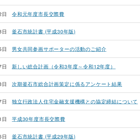
2日
令和元年度市長交際費
3日
釜石市統計書 (平成30年版)
5日
男女共同参画サポーターの活動のご紹介
7日
新しい総合計画（令和3年度～令和12年度）
3日
次期釜石市総合計画策定に係るアンケート結果
7日
独立行政法人住宅金融支援機構との協定締結について
1日
平成30年度市長交際費
6日
釜石市統計書 (平成29年版)