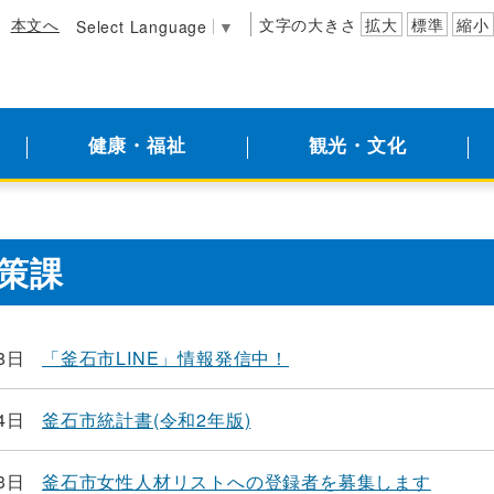
本文へ
文字の大きさ
拡大
標準
縮小
Select Language
▼
健康・福祉
観光・文化
策課
8日
「釜石市LINE」情報発信中！
4日
釜石市統計書(令和2年版)
3日
釜石市女性人材リストへの登録者を募集します