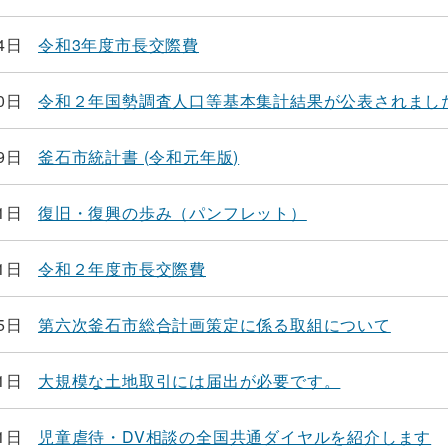
4日
令和3年度市長交際費
0日
令和２年国勢調査人口等基本集計結果が公表されまし
9日
釜石市統計書 (令和元年版)
1日
復旧・復興の歩み（パンフレット）
1日
令和２年度市長交際費
5日
第六次釜石市総合計画策定に係る取組について
1日
大規模な土地取引には届出が必要です。
1日
児童虐待・DV相談の全国共通ダイヤルを紹介します