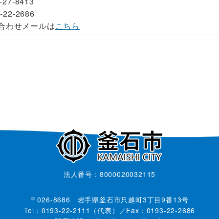
-27-8413
-22-2686
合わせメールは
こちら
法人番号：8000020032115
〒026-8686 岩手県釜石市只越町3丁目9番13号
Tel：0193-22-2111（代表）／Fax：0193-22-2686