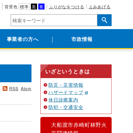
背景色
標準
黒
青
ふりがなをつける
よみあげる
事業者の方へ
市政情報
いざというときは
防災・災害情報
RSS
Atom
ハザードマップ
休日診療案内
防犯・交通安全
大船渡市赤崎町林野火
災関連情報