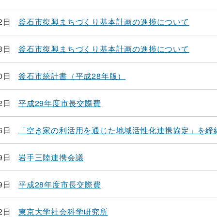
2日
釜石市復興まちづくり基本計画の進捗について
8日
釜石市復興まちづくり基本計画の進捗について
0日
釜石市統計書（平成28年版）
2日
平成29年度市長交際費
6日
「空き家の利活用を通じた地域活性化連携協定」を締
9日
岩手三陸連携会議
9日
平成28年度市長交際費
2日
東京大学社会科学研究所