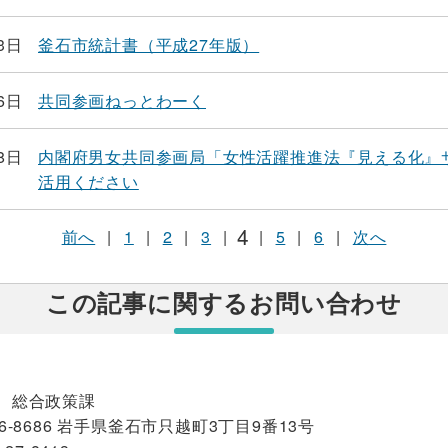
3日
釜石市統計書（平成27年版）
6日
共同参画ねっとわーく
8日
内閣府男女共同参画局「女性活躍推進法『見える化』
活用ください
4
前へ
|
1
|
2
|
3
|
|
5
|
6
|
次へ
この記事に関するお問い合わせ
 総合政策課
6-8686 岩手県釜石市只越町3丁目9番13号