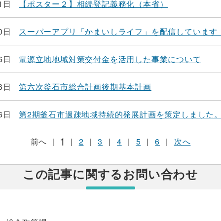
1日
【ポスター２】相続登記義務化（本省）
0日
スーパーアプリ「かまいしライフ」を配信しています
6日
電源立地地域対策交付金を活用した事業について
6日
第六次釜石市総合計画後期基本計画
6日
第2期釜石市過疎地域持続的発展計画を策定しました
1
前へ
|
|
2
|
3
|
4
|
5
|
6
|
次へ
この記事に関するお問い合わせ