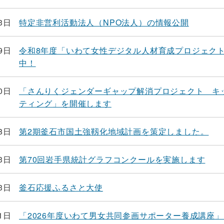
3日
特定非営利活動法人（NPO法人）の情報公開
9日
令和8年度「いわて女性デジタル人材育成プロジェク
中！
0日
「さんりくジェンダーギャップ解消プロジェクト キ
ティング」を開催します
8日
第2期釜石市国土強靱化地域計画を策定しました。
3日
第70回岩手県統計グラフコンクールを実施します
3日
釜石応援ふるさと大使
1日
「2026年度いわて男女共同参画サポーター養成講座