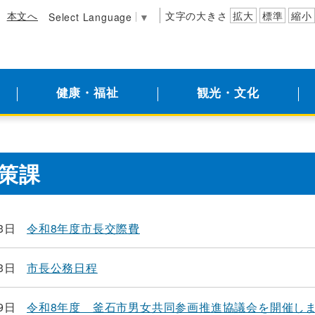
本文へ
文字の大きさ
拡大
標準
縮小
Select Language
▼
健康・福祉
観光・文化
策課
3日
令和8年度市長交際費
3日
市長公務日程
9日
令和8年度 釜石市男女共同参画推進協議会を開催し