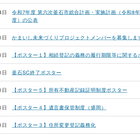
4日
令和7年度 第六次釜石市総合計画・実施計画（令和8年
度）の公表
1日
かまいし未来づくりプロジェクトメンバーを募集しま
1日
【ポスター１】相続登記の義務の履行期限等に関する
1日
釜石SC終了ポスター
1日
【ポスター５】所有不動産記録証明制度ポスター
1日
【ポスター４】遺言書保管制度（盛岡）
1日
【ポスター３】住所変更登記義務化