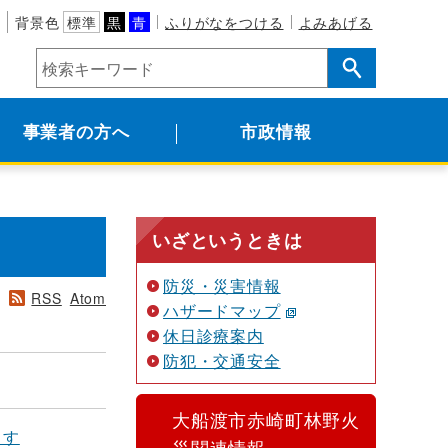
背景色
標準
黒
青
ふりがなをつける
よみあげる
事業者の方へ
市政情報
いざというときは
防災・災害情報
RSS
Atom
ハザードマップ
休日診療案内
防犯・交通安全
大船渡市赤崎町林野火
ます
災関連情報