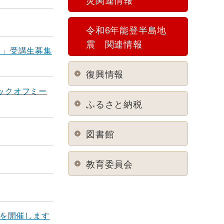
令和6年能登半島地
震 関連情報
ト」受講生募集
復興情報
ックオフミー
ふるさと納税
図書館
教育委員会
」を開催します