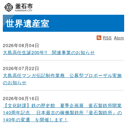
世界遺産室
RSS
Atom
2026年08月04日
大島高任生誕200年!! 関連事業のお知らせ
2026年07月22日
大島高任マンガ伝記制作業務 公募型プロポーザル実施
のお知らせ
2026年06月16日
【文化財課】鉄の歴史館 夏季企画展 釜石製鉄所開業
140周年記念 日本最古の稼働製鉄所『釜石製鉄所』の
140年の変遷 を開催します！