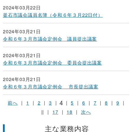
2024年03月22日
釜石市議会議員名簿（令和６年３月22日付）
2024年03月21日
令和６年３月市議会定例会 議員提出議案
2024年03月21日
令和６年３月市議会定例会 委員会提出議案
2024年03月21日
令和６年３月市議会定例会 市長提出議案
4
前へ
|
1
|
2
|
3
|
|
5
|
6
|
7
|
8
|
9
|
||
|
17
|
18
|
次へ
主な業務内容