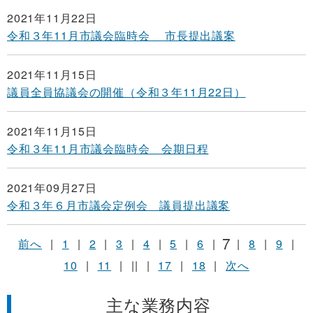
2021年11月22日
令和３年11月市議会臨時会 市長提出議案
2021年11月15日
議員全員協議会の開催（令和３年11月22日）
2021年11月15日
令和３年11月市議会臨時会 会期日程
2021年09月27日
令和３年６月市議会定例会 議員提出議案
7
前へ
|
1
|
2
|
3
|
4
|
5
|
6
|
|
8
|
9
|
10
|
11
|
||
|
17
|
18
|
次へ
主な業務内容