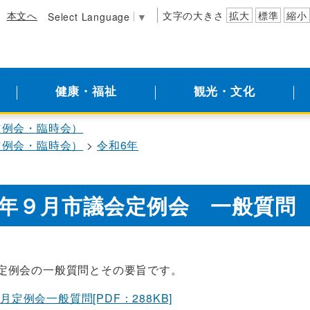
本文へ
文字の大きさ
拡大
標準
縮小
Select Language
▼
健康・福祉
観光・文化
定例会・臨時会）
定例会・臨時会）
令和6年
年９月市議会定例会 一般質問
定例会の一般質問とその要旨です。
定例会一般質問[PDF：288KB]