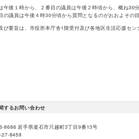
は午後１時から、２番目の議員は午後２時頃から、概ね30
目の議員は午後４時30分頃から質問となるのがおおよその
及び要旨は、市役所本庁舎1階受付及び各地区生活応援セン
関するお問い合わせ
26-8686 岩手県釜石市只越町3丁目9番13号
-27-8459