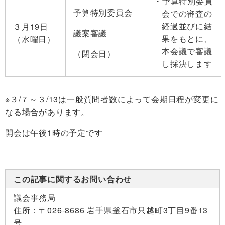
予算特別委員
予算特別委員会
会での審査の
経過並びに結
３月19日
議案審議
果をもとに、
（水曜日）
本会議で審議
（閉会日）
し採決します
※３/７～３/13は一般質問者数によって会期日程が変更に
なる場合があります。
開会は午後1時の予定です
この記事に関するお問い合わせ
議会事務局
住所：
〒026-8686 岩手県釜石市只越町3丁目9番13
号