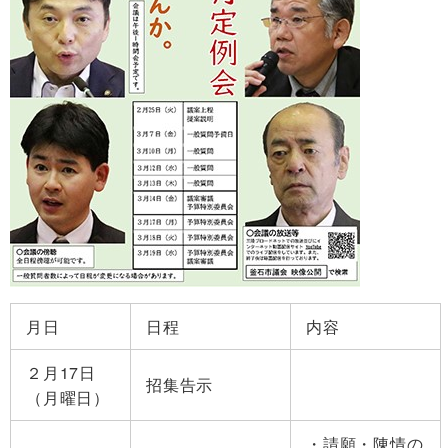
月日
日程
内容
２月17日
招集告示
（月曜日）
請願・陳情の