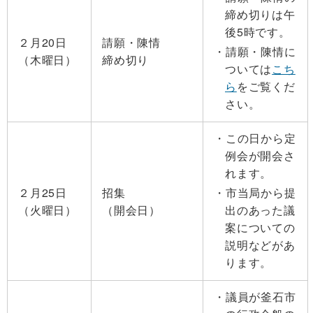
締め切りは午
後5時です。
２月20日
請願・陳情
請願・陳情に
（木曜日）
締め切り
ついては
こち
ら
をご覧くだ
さい。
この日から定
例会が開会さ
れます。
２月25日
招集
市当局から提
（火曜日）
（開会日）
出のあった議
案についての
説明などがあ
ります。
議員が釜石市