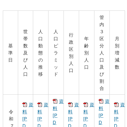
管
内
世
人
人
３
行
帯
口
口
年
区
月
政
基
数
動
ピ
齢
分
別
区
準
及
態
ラ
別
人
増
別
日
び
の
ミ
人
口
減
人
人
推
ッ
口
及
数
口
口
移
ド
び
割
合
資
資
資
資
資
資
資
料
料
令
料
料
料
料
料
[P
[P
和
[P
[P
[P
[P
[P
D
D
7
D
D
D
D
D