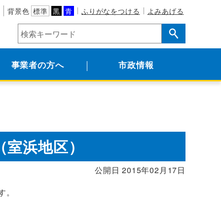
背景色
標準
黒
青
ふりがなをつける
よみあげる
事業者の方へ
市政情報
（室浜地区）
公開日 2015年02月17日
す。