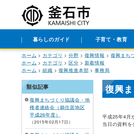
暮らしのガイド
子育て・教育
ホーム
カテゴリ
分野
復興情報
復興まち
ホーム
カテゴリ
区分
新着情報
ホーム
組織
復興推進本部
事務局
復興ま
類似記事
復興まちづくり協議会・地
権者連絡会（鵜住居地区
平成26年度）
平成25年4
2015年02月17日
当日の資料を