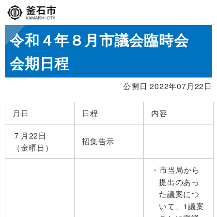
令和４年８月市議会臨時会
会期日程
公開日 2022年07月22日
月日
日程
内容
７月22日
招集告示
（金曜日）
市当局から
提出のあっ
た議案につ
いて、1議案