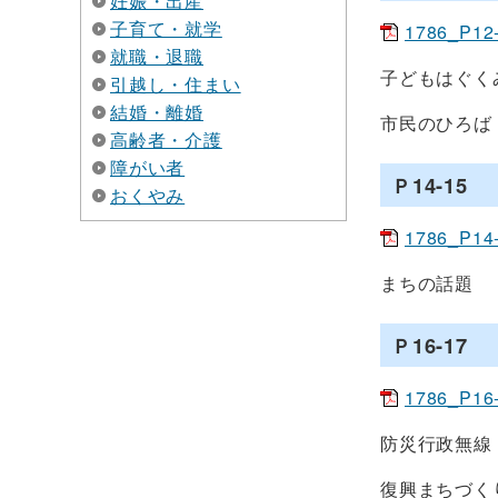
妊娠・出産
子育て・就学
1786_P12
就職・退職
子どもはぐく
引越し・住まい
結婚・離婚
市民のひろば
高齢者・介護
障がい者
Ｐ14-15
おくやみ
1786_P14
まちの話題
Ｐ16-17
1786_P16
防災行政無線
復興まちづく