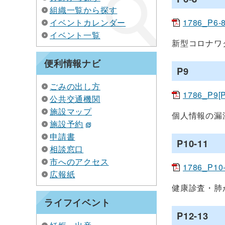
組織一覧から探す
イベントカレンダー
1786_P6-
イベント一覧
新型コロナワ
便利情報ナビ
P9
ごみの出し方
1786_P9[
公共交通機関
施設マップ
個人情報の漏
施設予約
申請書
P10-11
相談窓口
市へのアクセス
1786_P10
広報紙
健康診査・肺
ライフイベント
P12-13