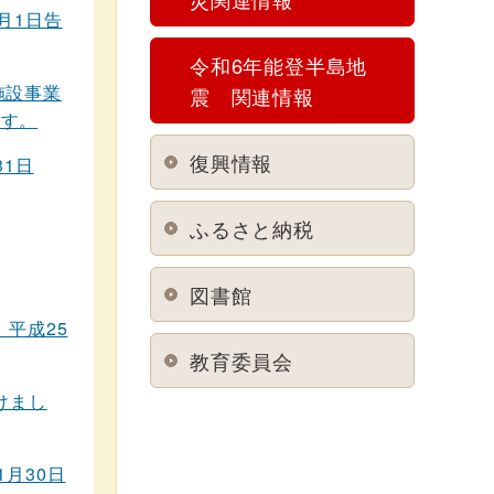
月1日告
令和6年能登半島地
施設事業
震 関連情報
ます。
復興情報
31日
ふるさと納税
図書館
平成25
教育委員会
けまし
月30日