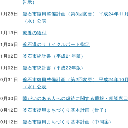
告示）
11月28日
釜石市復興整備計画（第3回変更） 平成24年11月
（水）公表
11月13日
療養の給付
11月05日
釜石港のリサイクルポート指定
11月02日
釜石市統計書（平成21年版）
11月02日
釜石市統計書（平成22年版）
10月31日
釜石市復興整備計画（第2回変更） 平成24年10月
（水）公表
10月30日
障がいのある人への虐待に関する通報・相談窓
10月12日
釜石市復興まちづくり基本計画（骨子）
10月12日
釜石市復興まちづくり基本計画（中間案）