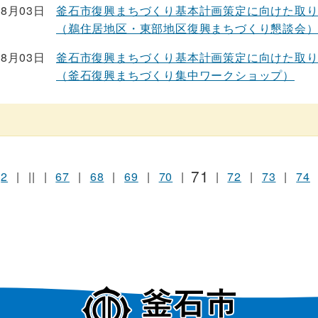
08月03日
釜石市復興まちづくり基本計画策定に向けた取
（鵜住居地区・東部地区復興まちづくり懇談会
08月03日
釜石市復興まちづくり基本計画策定に向けた取
（釜石復興まちづくり集中ワークショップ）
71
2
|
||
|
67
|
68
|
69
|
70
|
|
72
|
73
|
74