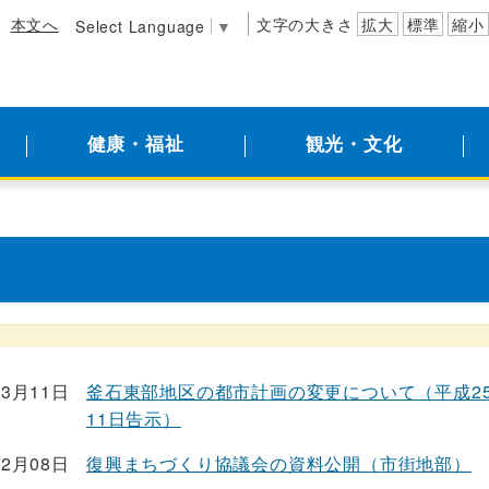
本文へ
文字の大きさ
拡大
標準
縮小
Select Language
▼
健康・福祉
観光・文化
03月11日
釜石東部地区の都市計画の変更について（平成25
11日告示）
02月08日
復興まちづくり協議会の資料公開（市街地部）