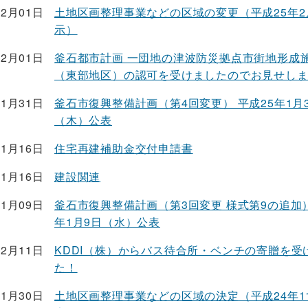
02月01日
土地区画整理事業などの区域の変更（平成25年2
示）
02月01日
釜石都市計画 一団地の津波防災拠点市街地形成
（東部地区）の認可を受けましたのでお見せし
01月31日
釜石市復興整備計画（第4回変更） 平成25年1月
（木）公表
01月16日
住宅再建補助金交付申請書
01月16日
建設関連
01月09日
釜石市復興整備計画（第3回変更 様式第9の追加）
年1月9日（水）公表
12月11日
KDDI（株）からバス待合所・ベンチの寄贈を受
た！
11月30日
土地区画整理事業などの区域の決定（平成24年11