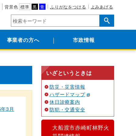
背景色
標準
黒
青
ふりがなをつける
よみあげる
事業者の方へ
市政情報
いざというときは
防災・災害情報
ハザードマップ
休日診療案内
年3月
防犯・交通安全
大船渡市赤崎町林野火
災関連情報