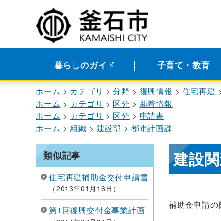
暮らしのガイド
子育て・教育
ホーム
カテゴリ
分野
復興情報
住宅再建
ホーム
カテゴリ
区分
新着情報
ホーム
カテゴリ
区分
申請書
ホーム
組織
建設部
都市計画課
建設関
類似記事
住宅再建補助金交付申請書
2013年01月16日
補助金申請の
第1回復興交付金事業計画