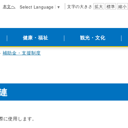
本文へ
文字の大きさ
拡大
標準
縮小
Select Language
▼
健康・福祉
観光・文化
補助金・支援制度
連
際に使用します。