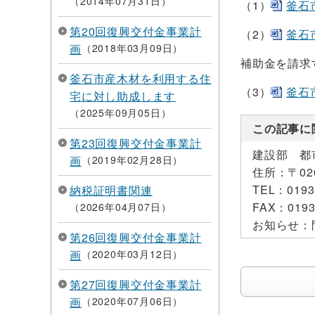
2014年07月31日
（1）
釜石
第20回復興交付金事業計
（2）
釜石
画
2018年03月09日
補助金を請求
釜石市産木材を利用する住
（3）
釜石
宅に対し助成します
2025年09月05日
この記事に
第23回復興交付金事業計
建設部 都
画
2019年02月28日
住所：
〒0
TEL：
0193
納税証明書関連
FAX：
0193
2026年04月07日
お知らせ：
第26回復興交付金事業計
画
2020年03月12日
第27回復興交付金事業計
画
2020年07月06日