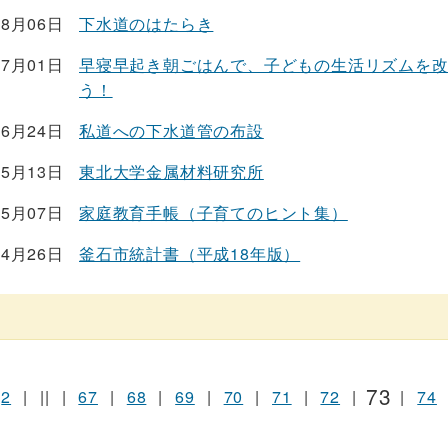
08月06日
下水道のはたらき
07月01日
早寝早起き朝ごはんで、子どもの生活リズムを
う！
06月24日
私道への下水道管の布設
05月13日
東北大学金属材料研究所
05月07日
家庭教育手帳（子育てのヒント集）
04月26日
釜石市統計書（平成18年版）
73
2
|
||
|
67
|
68
|
69
|
70
|
71
|
72
|
|
74