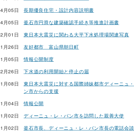
04月05日
長期優良住宅・設計内容説明書
04月05日
釜石市円滑な建築確認手続き等推進計画書
02月01日
東日本大震災に関わる大平下水処理場関連写真
01月26日
友好都市 富山県朝日町
01月05日
情報公開制度
12月26日
下水道の利用開始と停止の届
11月08日
東日本大震災に対する国際姉妹都市ディーニュ
ン市からの支援
11月04日
情報公開
11月02日
ディーニュ・レ・バン市を訪問した親善大使
11月02日
釜石市長、ディーニュ・レ・バン市長の電話会