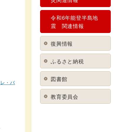
令和6年能登半島地
震 関連情報
復興情報
ふるさと納税
図書館
・レ・バ
教育委員会
談