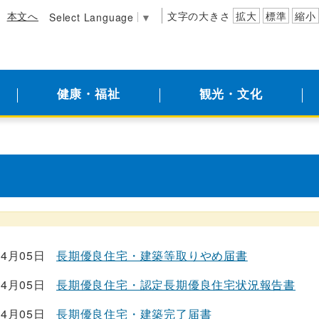
本文へ
文字の大きさ
拡大
標準
縮小
Select Language
▼
健康・福祉
観光・文化
04月05日
長期優良住宅・建築等取りやめ届書
04月05日
長期優良住宅・認定長期優良住宅状況報告書
04月05日
長期優良住宅・建築完了届書