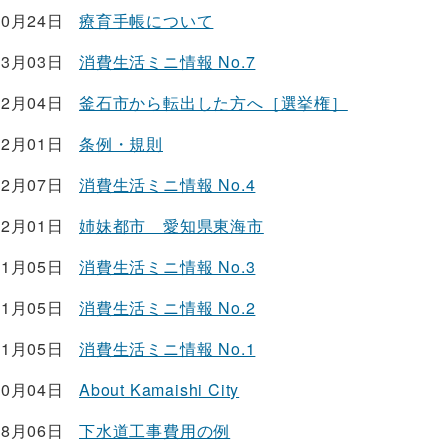
10月24日
療育手帳について
03月03日
消費生活ミニ情報 No.7
02月04日
釜石市から転出した方へ［選挙権］
02月01日
条例・規則
12月07日
消費生活ミニ情報 No.4
12月01日
姉妹都市 愛知県東海市
11月05日
消費生活ミニ情報 No.3
11月05日
消費生活ミニ情報 No.2
11月05日
消費生活ミニ情報 No.1
10月04日
About Kamaishi City
08月06日
下水道工事費用の例