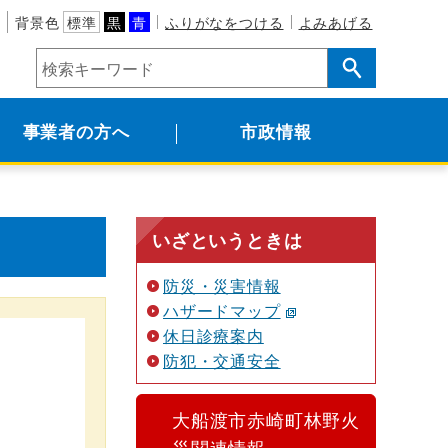
背景色
標準
黒
青
ふりがなをつける
よみあげる
事業者の方へ
市政情報
いざというときは
防災・災害情報
ハザードマップ
休日診療案内
防犯・交通安全
大船渡市赤崎町林野火
災関連情報