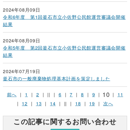
2024年08月09日
令和6年度 第1回釜石市立小佐野公民館運営審議会開催
結果
2024年08月09日
令和5年度 第2回釜石市立小佐野公民館運営審議会開催
結果
2024年07月19日
釜石市の一般廃棄物処理基本計画を策定しました
10
前へ
|
1
|
2
|
||
|
6
|
7
|
8
|
9
|
|
11
|
12
|
13
|
14
|
||
|
18
|
19
|
次へ
この記事に関するお問い合わせ