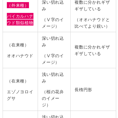
深い切れ込
複数に分かれギザ
（外来種）
み
ギザしている
バイカルハナ
（Ⅴ字のイ
（オオハナウドと
ウド類似植物
メージ）
比べてより鋭い）
深い切れ込
（在来種）
み
複数に分かれギザ
ギザしている
オオハナウド
（Ⅴ字のイ
メージ）
浅い切れ込
（在来種）
み
長楕円形
エゾノヨロイ
（桜の花弁
グサ
のイメー
ジ）
浅い切れ込