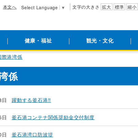
本文へ
文字の大きさ
拡大
標準
縮小
Select Language
▼
健康・福祉
観光・文化
国際港湾係
湾係
8日
躍動する釜石港!!
5日
釜石港コンテナ関係奨励金交付制度
0日
釜石港湾口防波堤