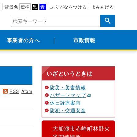
背景色
標準
黒
青
ふりがなをつける
よみあげる
事業者の方へ
市政情報
いざというときは
防災・災害情報
RSS
Atom
ハザードマップ
休日診療案内
防犯・交通安全
大船渡市赤崎町林野火
災関連情報