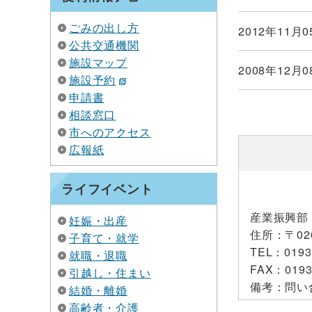
ごみの出し方
2012年11月0
公共交通機関
施設マップ
2008年12月0
施設予約
申請書
相談窓口
市へのアクセス
広報紙
ライフイベント
産業振興部
妊娠・出産
住所
：〒02
子育て・就学
TEL
：0193
就職・退職
FAX
：0193
引越し・住まい
備考
：問い
結婚・離婚
高齢者・介護