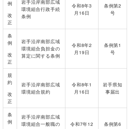
岩手沿岸南部広域
例
令和8年3
条例第2
環境組合行政手続
月16日
号
改
条例
正
条
岩手沿岸南部広域
例
令和8年2
条例第1
環境組合負担金の
月19日
号
改
算定に関する条例
正
規
約
岩手沿岸南部広域
令和8年1
岩手県知
環境組合規約
月16日
事届出
改
正
条
岩手沿岸南部広域
例
環境組合一般職の
令和7年12
条例第6