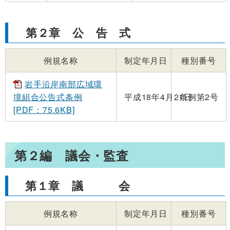
第２章 公 告 式
例規名称
制定年月日
種別番号
岩手沿岸南部広域環
境組合公告式条例
平成18年4月21日
条例第2号
[PDF：75.6KB]
第２編 議会・監査
第１章 議 会
例規名称
制定年月日
種別番号