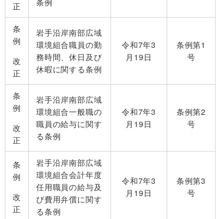
条例
正
条
岩手沿岸南部広域
例
環境組合職員の勤
令和7年3
条例第1
務時間、休日及び
月19日
号
改
休暇に関する条例
正
条
岩手沿岸南部広域
例
環境組合一般職の
令和7年3
条例第2
職員の給与に関す
月19日
号
改
る条例
正
岩手沿岸南部広域
条
環境組合会計年度
例
令和7年3
条例第3
任用職員の給与及
月19日
号
改
び費用弁償に関す
正
る条例