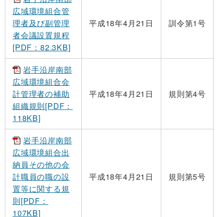
広域環境組合管
理者及び副管理
平成18年4月21日
訓令第1号
者会議設置規程
[PDF：82.3KB]
岩手沿岸南部
広域環境組合会
計管理者の補助
平成18年4月21日
規則第4号
組織規則[PDF：
118KB]
岩手沿岸南部
広域環境組合出
納員その他の会
計職員の職の設
平成18年4月21日
規則第5号
置等に関する規
則[PDF：
107KB]