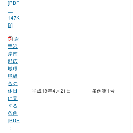
[PDF
：
147K
B]
岩
手沿
岸南
部広
域環
境組
合の
休日
平成18年4月21日
条例第1号
に関
する
条例
[PDF
：