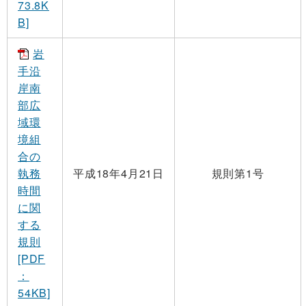
73.8K
B]
岩
手沿
岸南
部広
域環
境組
合の
執務
平成18年4月21日
規則第1号
時間
に関
する
規則
[PDF
：
54KB]