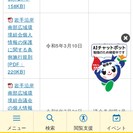
158KB]
岩手沿岸
南部広域環
境組合個人
情報の保護
令和5年3月10日
規則第2号
に関する条
例施行規則
[PDF：
220KB]
岩手沿岸
南部広域環
境組合議会
の個人情報
令和5年7月24日
議会条例第1号
の保護に関
する条例
メニュー
検索
閲覧支援
イベント
[PDF：