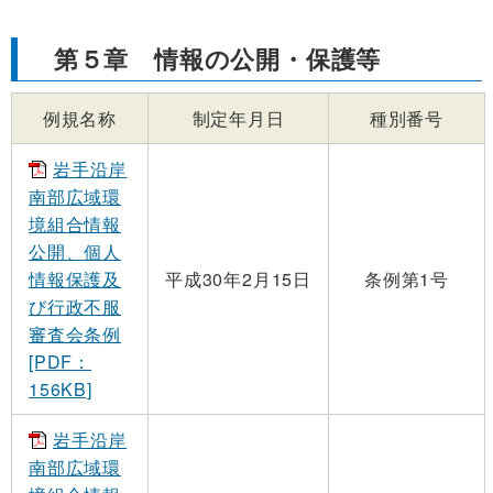
第５章 情報の公開・保護等
例規名称
制定年月日
種別番号
岩手沿岸
南部広域環
境組合情報
公開、個人
情報保護及
平成30年2月15日
条例第1号
び行政不服
審査会条例
[PDF：
156KB]
岩手沿岸
南部広域環