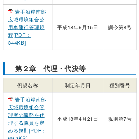
岩手沿岸南部
広域環境組合公
用車運行管理規
平成18年9月15日
訓令第8号
程[PDF：
344KB]
第２章 代理・代決等
例規名称
制定年月日
種別番号
岩手沿岸南部
広域環境組合管
理者の職務を代
平成18年4月21日
規則第7号
理する職員を定
める規則[PDF：
69.2KB]