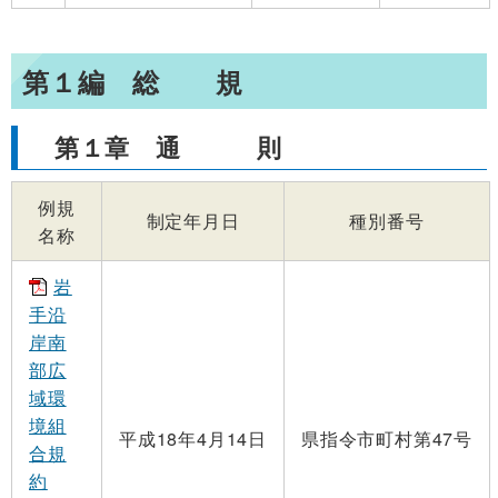
第１編 総 規
第１章 通 則
例規
制定年月日
種別番号
名称
岩
手沿
岸南
部広
域環
境組
平成18年4月14日
県指令市町村第47号
合規
約