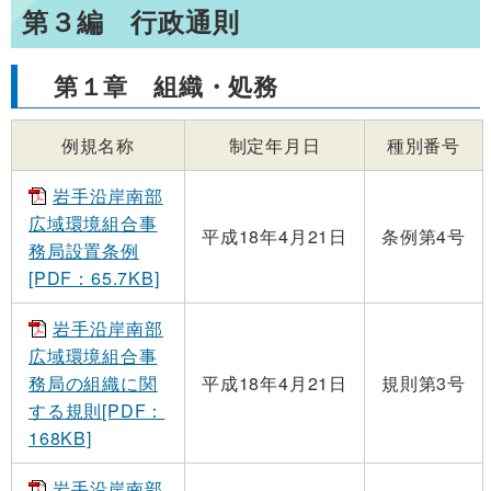
第３編 行政通則
第１章 組織・処務
例規名称
制定年月日
種別番号
岩手沿岸南部
広域環境組合事
平成18年4月21日
条例第4号
務局設置条例
[PDF：65.7KB]
岩手沿岸南部
広域環境組合事
務局の組織に関
平成18年4月21日
規則第3号
する規則[PDF：
168KB]
岩手沿岸南部