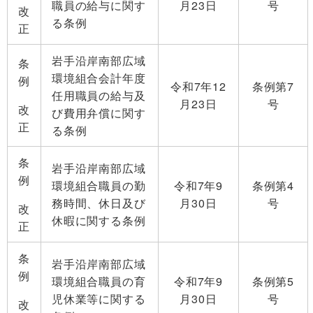
職員の給与に関す
月23日
号
改
る条例
正
岩手沿岸南部広域
条
環境組合会計年度
例
令和7年12
条例第7
任用職員の給与及
月23日
号
改
び費用弁償に関す
正
る条例
条
岩手沿岸南部広域
例
環境組合職員の勤
令和7年9
条例第4
務時間、休日及び
月30日
号
改
休暇に関する条例
正
条
岩手沿岸南部広域
例
環境組合職員の育
令和7年9
条例第5
児休業等に関する
月30日
号
改