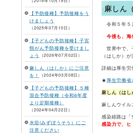
2016年10月19日
麻しん
【予防接種】予防接種をう
けましょう
令和５年５月
2025年07月10日
今後も、海
【子どもの予防接種】子宮
頸がん予防接種を受けまし
世界中で、子
ょう
2026年07月02日
（はしか）が
麻しん（はしか）にご注意
詳細は厚生労
を！
2024年03月08日
★
厚生労働省
【子どもの予防接種】５種
麻しん（はし
混合予防接種（令和6年度
より定期接種）
麻しんウイル
2024年04月22日
感染経路は「
水痘(みずぼうそう）にご
感染力で、ヒ
注意ください