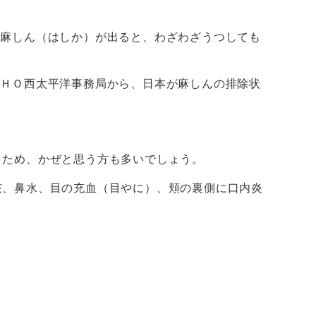
で麻しん（はしか）が出ると、わざわざうつしても
ＷＨＯ西太平洋事務局から、日本が麻しんの排除状
くため、かぜと思う方も多いでしょう。
咳、鼻水、目の充血（目やに）、頬の裏側に口内炎