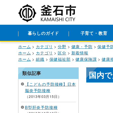
暮らしのガイド
子育て・教育
ホーム
カテゴリ
分野
健康・予防
保健予
ホーム
カテゴリ
区分
新着情報
ホーム
組織
保健福祉部
健康保険課
健康
国内で
類似記事
【こどもの予防接種】日本
脳炎予防接種
2013年03月15日
B型肝炎予防接種