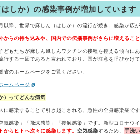
（はしか）の感染事例が増加しています
以降、世界で麻しん（はしか）の流行が続き、感染が広が
外からの持ち込みや、国内での伝播事例がさらに増えるこ
どもたちが麻しん風しんワクチンの接種を控える傾向にあ
流行する一因であると言われており、国が注意を呼びかけ
働省のホームページをご覧ください。
ホームページ
か）ってどんな病気
スに感染することで引き起こされる、急性の全身感染症で
空気感染」「飛沫感染」「接触感染」です。新型コロナウ
トからヒトへ次々に感染します。
空気感染
するため、
手洗