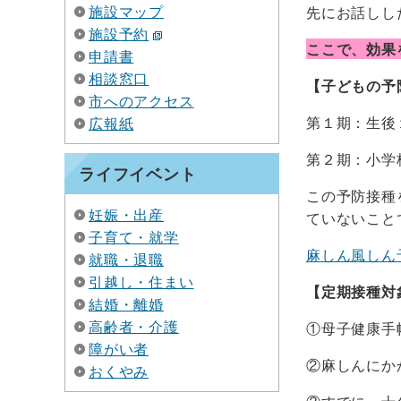
施設マップ
先にお話しし
施設予約
ここで、効果
申請書
相談窓口
【子どもの予
市へのアクセス
第１期：生後
広報紙
第２期：小学
ライフイベント
この予防接種
妊娠・出産
ていないこと
子育て・就学
麻しん風しん
就職・退職
引越し・住まい
【定期接種対
結婚・離婚
高齢者・介護
①母子健康手
障がい者
②麻しんにか
おくやみ