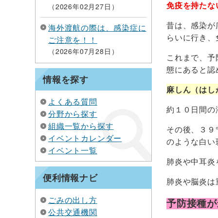
免疫を持たな
2026年02月27日
昔は、感染が
海外渡航の際は、感染症に
らいに行き、
ご注意を！！
2026年07月28日
これまで、予
態にあると認
情報を探す
麻しん（はし
よくある質問
約１０日間の
分野から探す
組織一覧から探す
その後、３９
イベントカレンダー
のような白い
イベント一覧
肺炎や中耳炎
便利情報ナビ
肺炎や脳炎は
ごみの出し方
予防接種が
公共交通機関