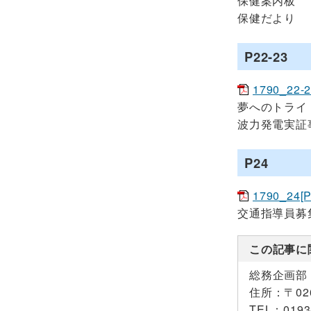
保健案内板
保健だより
P22-23
1790_22-
夢へのトライ
波力発電実証
P24
1790_24[
交通指導員募
この記事に
総務企画部
住所：
〒0
TEL：
0193