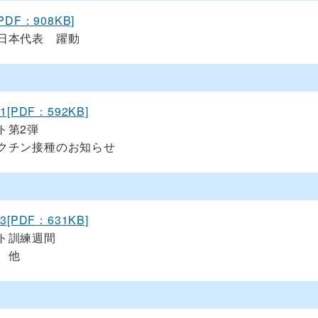
[PDF：908KB]
日本代表 躍動
11[PDF：592KB]
ト第2弾
クチン接種のお知らせ
13[PDF：631KB]
ト訓練週間
 他