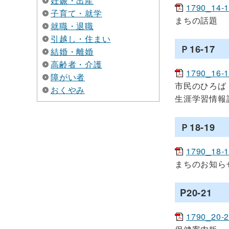
妊娠・出産
1790_14-
子育て・就学
まちの話題
就職・退職
引越し・住まい
Ｐ16-17
結婚・離婚
高齢者・介護
1790_16-
障がい者
市民のひろば
おくやみ
生涯学習情報
Ｐ18-19
1790_18-
まちのお知ら
P20-21
1790_20-