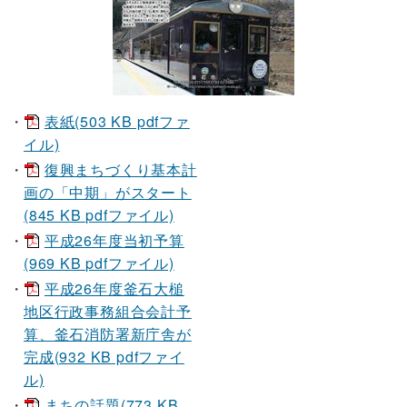
表紙(503 KB pdfファ
イル)
復興まちづくり基本計
画の「中期」がスタート
(845 KB pdfファイル)
平成26年度当初予算
(969 KB pdfファイル)
平成26年度釜石大槌
地区行政事務組合会計予
算、釜石消防署新庁舎が
完成(932 KB pdfファイ
ル)
まちの話題(773 KB