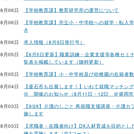
08月06日
【学校教育課】教育研究所の運営について
08月06日
【学校教育課】市立小・中学校への就学・転入
き
08月06日
求人情報（8月6日発行号）
08月05日
【8月5日更新】職業訓練・企業支援等各種セミ
覧表を掲載しています（随時更新）
08月05日
【学校教育課】小・中学校及び幼稚園の在籍者
08月04日
【釜石市も出展します！】いわて就職マッチン
Ⅲ 開催のお知らせ（8月11日・12日 ＠盛岡
08月03日
【9/29】介護のしごと 再就職支援講座・介護カ
施します
08月03日
【求職者・在職者向け】DX人材育成を目的とし
練を実施します（全3コース）