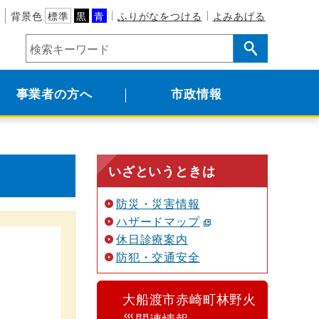
背景色
標準
黒
青
ふりがなをつける
よみあげる
事業者の方へ
市政情報
いざというときは
防災・災害情報
ハザードマップ
休日診療案内
防犯・交通安全
大船渡市赤崎町林野火
災関連情報