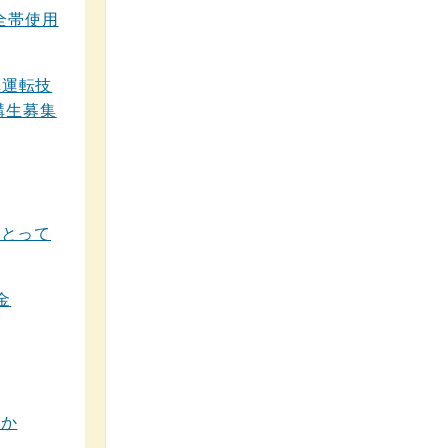
全帯使用
車運転技
講生募集
！とって
金
んか