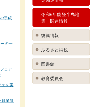
令和6年能登半島地
学の手続
震 関連情報
復興情報
ナーの一
ふるさと納税
数
図書館
グフェア
市）
教育委員会
フェを実
た職業訓