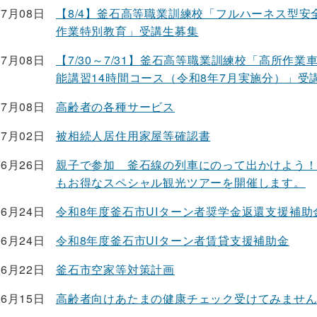
07月08日
【8/4】釜石高等職業訓練校「フルハーネス型安
作業特別教育」受講生募集
07月08日
【7/30～7/31】釜石高等職業訓練校「高所作業
能講習14時間コース（令和8年7月実施分）」受
07月08日
高齢者の各種サービス
07月02日
被相続人居住用家屋等確認書
06月26日
親子で参加 釜石線の列車にのって出かけよう
もお得なスペシャル観光ツアーを開催します。
06月24日
令和8年度釜石市UIターン者奨学金返還支援補助
06月24日
令和8年度釜石市UIターン者賃貸支援補助金
06月22日
釜石市空家等対策計画
06月15日
高齢者向けあたまの健康チェック受けてみませ