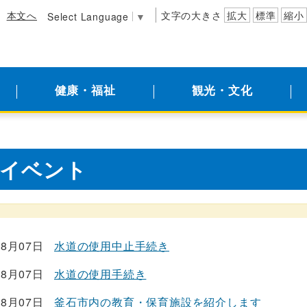
本文へ
文字の大きさ
拡大
標準
縮小
Select Language
▼
健康・福祉
観光・文化
イベント
08月07日
水道の使用中止手続き
08月07日
水道の使用手続き
08月07日
釜石市内の教育・保育施設を紹介します