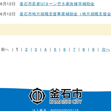
06月12日
釜石市若者UIターン空き家改修等補助金
06月12日
釜石市地方就職支援事業補助金（地方就職支援
1
前へ
|
|
2
|
3
|
4
|
5
|
6
|
7
|
8
|
9
|
次へ
法人番号：8000020032115