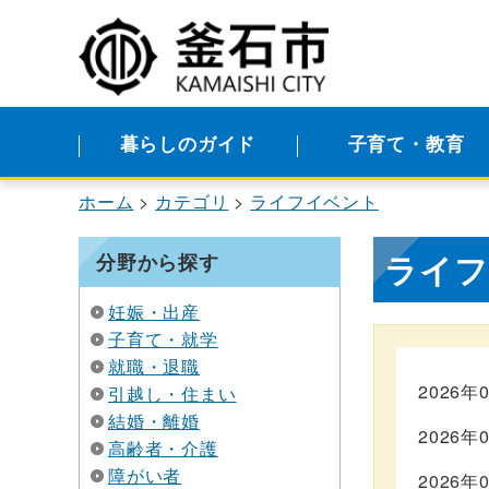
暮らしのガイド
子育て・教育
ホーム
カテゴリ
ライフイベント
ライフ
分野から探す
妊娠・出産
子育て・就学
就職・退職
2026年
引越し・住まい
結婚・離婚
2026年
高齢者・介護
障がい者
2026年