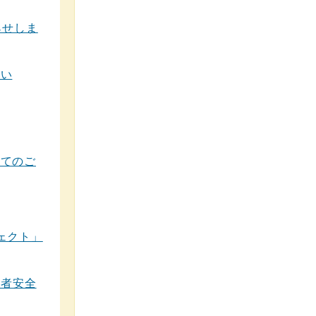
らせしま
さい
いてのご
ェクト」
業者安全