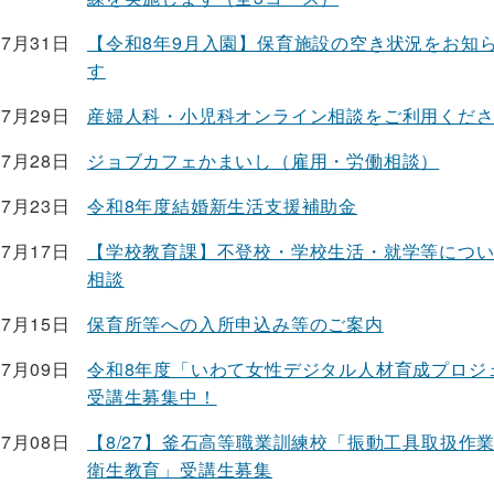
07月31日
【令和8年9月入園】保育施設の空き状況をお知
す
07月29日
産婦人科・小児科オンライン相談をご利用くだ
07月28日
ジョブカフェかまいし（雇用・労働相談）
07月23日
令和8年度結婚新生活支援補助金
07月17日
【学校教育課】不登校・学校生活・就学等につ
相談
07月15日
保育所等への入所申込み等のご案内
07月09日
令和8年度「いわて女性デジタル人材育成プロジ
受講生募集中！
07月08日
【8/27】釜石高等職業訓練校「振動工具取扱作
衛生教育」受講生募集