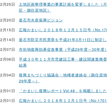
12月25日
土地区画整理事業の事業計画を変更しました（
区・鵜住居地区）
12月20日
釜石市水産振興ビジョン
12月15日
広報かまいし２０１８年１２月１５日号（No.17
12月14日
釜石市防災市民憲章を平成31年3月11日に制定
12月07日
市街地復興効果促進事業（平成29年度～30年度
12月06日
平成３０年１１月市営建設工事・建設関連業務
結果
12月04日
復興まちづくり協議会・地権者連絡会（鵜住居地
29年度～）
12月01日
「かまいし復興レポートVol.48」を掲載しまし
12月01日
広報かまいし２０１８年１２月１日号（No.170