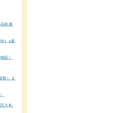
嬉石松原
00）※追
浜地区）
縦覧しま
9）
委託入札