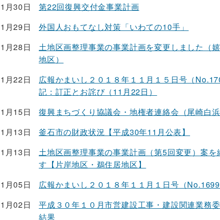
11月30日
第22回復興交付金事業計画
11月29日
外国人おもてなし対策「いわての10手」
11月28日
土地区画整理事業の事業計画を変更しました（
地区）
11月22日
広報かまいし２０１８年１１月１５日号（No.17
記：訂正とお詫び（11月22日）
11月15日
復興まちづくり協議会・地権者連絡会（尾崎白
11月13日
釜石市の財政状況【平成30年11月公表】
11月13日
土地区画整理事業の事業計画（第5回変更）案を
す【片岸地区・鵜住居地区】
11月05日
広報かまいし２０１８年１１月１日号（No.169
11月02日
平成３０年１０月市営建設工事・建設関連業務
結果