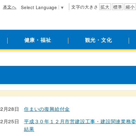
本文へ
文字の大きさ
拡大
標準
縮小
Select Language
▼
健康・福祉
観光・文化
12月28日
住まいの復興給付金
12月25日
平成３０年１２月市営建設工事・建設関連業務
結果