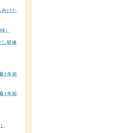
へ向けた
98）
なし研修
幕1年前
幕1年前
区）