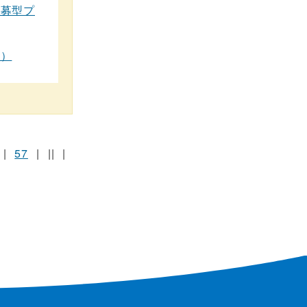
公募型プ
区）
|
57
|
||
|