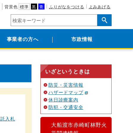
背景色
標準
黒
青
ふりがなをつける
よみあげる
事業者の方へ
市政情報
いざというときは
防災・災害情報
ハザードマップ
休日診療案内
防犯・交通安全
委託入札
大船渡市赤崎町林野火
災関連情報