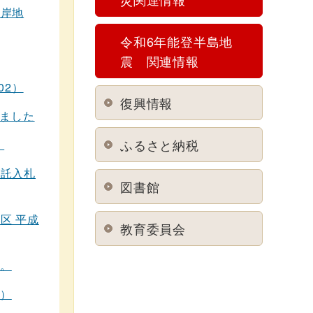
片岸地
令和6年能登半島地
震 関連情報
02）
復興情報
しました
ふるさと納税
）
委託入札
図書館
区 平成
教育委員会
た。
1）