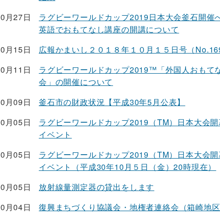
10月27日
ラグビーワールドカップ2019日本大会釜石開催
英語でおもてなし講座の開講について
10月15日
広報かまいし２０１８年１０月１５日号（No.16
10月11日
ラグビーワールドカップ2019™「外国人おもて
会」の開催について
10月09日
釜石市の財政状況【平成30年5月公表】
10月05日
ラグビーワールドカップ2019（TM）日本大会開
イベント
10月05日
ラグビーワールドカップ2019（TM）日本大会開
イベント（平成30年10月５日（金）20時現在）
10月05日
放射線量測定器の貸出をします
10月04日
復興まちづくり協議会・地権者連絡会（箱崎地