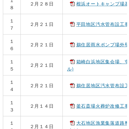
１
２月２８日
根浜オートキャンプ場基盤整
８
１
２月２１日
平田地区汚水管布設工事（そ
７
１
２月２１日
鵜住居雨水ポンプ場外壁等改
６
１
箱崎白浜地区集会場、屯所周
２月２１日
５
ル)
１
２月２１日
鵜住居地区汚水管布設工事（
４
１
２月１４日
釜石斎場火葬炉改修工事(9
３
１
大石地区漁業集落道路整備工
２月１４日