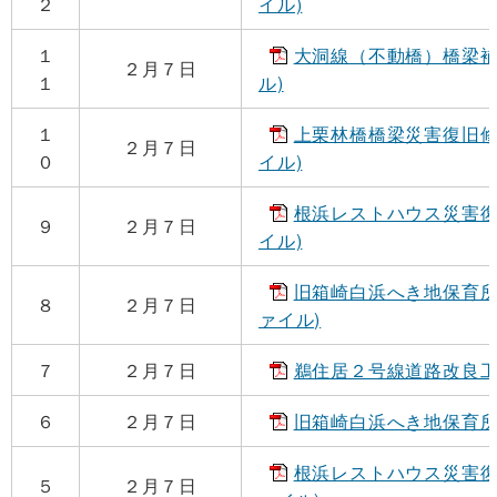
２
イル)
１
大洞線（不動橋）橋梁補修設
２月７日
１
ル)
１
上栗林橋橋梁災害復旧修正設
２月７日
０
イル)
根浜レストハウス災害復旧
９
２月７日
イル)
旧箱崎白浜へき地保育所改
８
２月７日
ァイル)
７
２月７日
鵜住居２号線道路改良工事(
６
２月７日
旧箱崎白浜へき地保育所改築
根浜レストハウス災害復旧（
５
２月７日