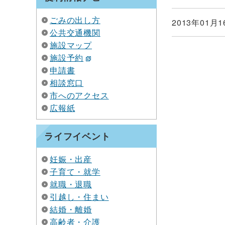
ごみの出し方
2013年01月1
公共交通機関
施設マップ
施設予約
申請書
相談窓口
市へのアクセス
広報紙
ライフイベント
妊娠・出産
子育て・就学
就職・退職
引越し・住まい
結婚・離婚
高齢者・介護