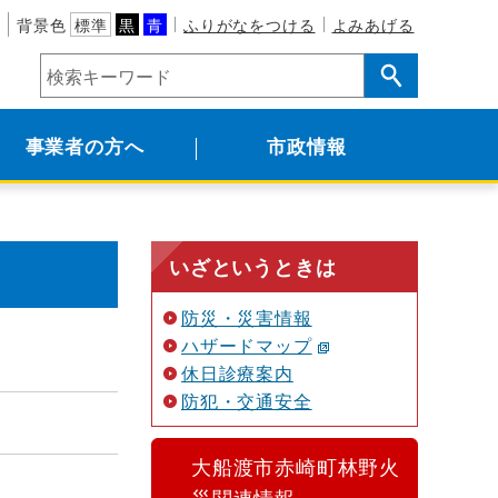
背景色
標準
黒
青
ふりがなをつける
よみあげる
事業者の方へ
市政情報
いざというときは
防災・災害情報
ハザードマップ
休日診療案内
防犯・交通安全
大船渡市赤崎町林野火
災関連情報