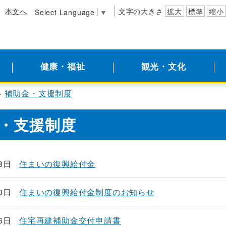
本文へ
文字の大きさ
拡大
標準
縮小
Select Language
▼
健康・福祉
観光・文化
補助金・支援制度
・支援制度
8日
住まいの復興給付金
0日
住まいの復興給付金制度のお知らせ
6日
住宅再建補助金交付申請書