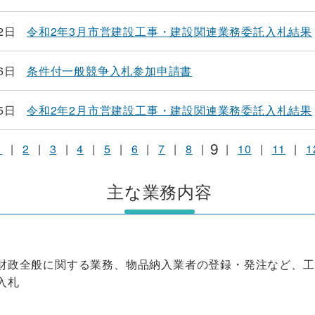
2日
令和2年3月市営建設工事・建設関連業務委託入札結果
6日
条件付一般競争入札参加申請書
5日
令和2年2月市営建設工事・建設関連業務委託入札結果
9
1
|
2
|
3
|
4
|
5
|
6
|
7
|
8
|
|
10
|
11
|
1
主な業務内容
財政全般に関する業務、物品納入業者の登録・発注など、工
入札