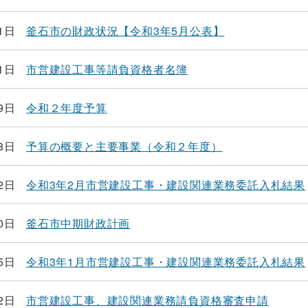
1日
釜石市の財政状況【令和3年5月公表】
1日
市営建設工事等請負資格者名簿
9日
令和２年度予算
8日
予算の概要と主要事業（令和２年度）
2日
令和3年2月市営建設工事・建設関連業務委託入札結果
0日
釜石市中期財政計画
5日
令和3年1月市営建設工事・建設関連業務委託入札結果
2日
市営建設工事、建設関連業務請負資格審査申請