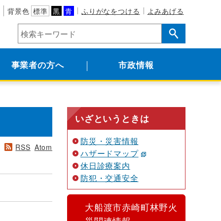
背景色
標準
黒
青
ふりがなをつける
よみあげる
事業者の方へ
市政情報
いざというときは
防災・災害情報
RSS
Atom
ハザードマップ
休日診療案内
防犯・交通安全
大船渡市赤崎町林野火
災関連情報