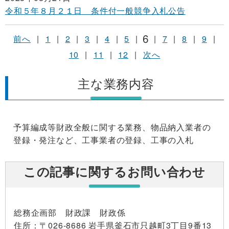
令和５年８月２１日 条件付一般競争入札公告
6
前へ
|
1
|
2
|
3
|
4
|
5
|
|
7
|
8
|
9
|
10
|
11
|
12
|
次へ
主な業務内容
予算編成等財政全般に関する業務、物品納入業者の
登録・発注など、工事業者の登録、工事の入札
この記事に関するお問い合わせ
総務企画部 財政課 財政係
住所
：〒026-8686 岩手県釜石市只越町3丁目9番13