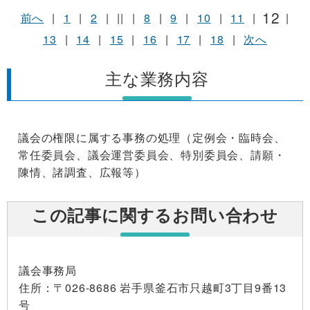
12
前へ
|
1
|
2
|
||
|
8
|
9
|
10
|
11
|
|
13
|
14
|
15
|
16
|
17
|
18
|
次へ
主な業務内容
議会の権限に属する事務の処理（定例会・臨時会、
常任委員会、議会運営委員会、特別委員会、請願・
陳情、諸調査、広報等）
この記事に関するお問い合わせ
議会事務局
住所
：〒026-8686 岩手県釜石市只越町3丁目9番13
号