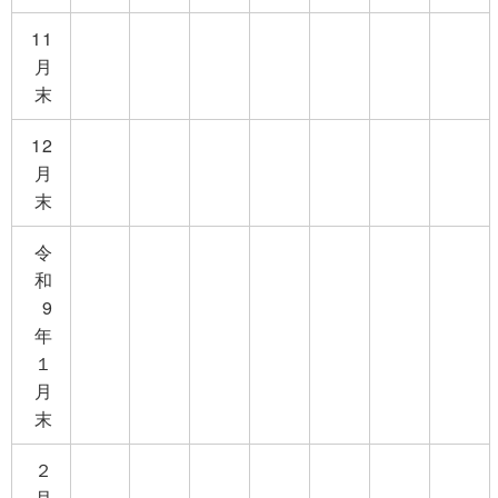
11
月
末
12
月
末
令
和
9
年
１
月
末
２
月