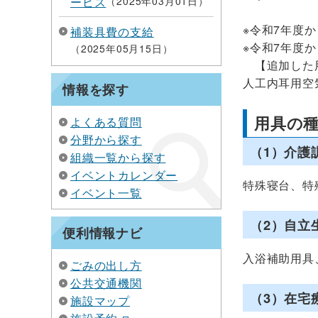
ービス
2025年03月01日
※令和7年度
補装具費の支給
※令和7年度
2025年05月15日
【追加した
人工内耳用空
情報を探す
用具の
よくある質問
分野から探す
（1）介
組織一覧から探す
イベントカレンダー
特殊寝台、特
イベント一覧
（2）自立
便利情報ナビ
入浴補助用具
ごみの出し方
公共交通機関
（3）在宅
施設マップ