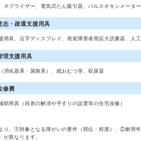
、ネブライザー、電気式たん吸引器、パルスオキシメータ
意志・疎通支援用具
援用具、点字ディスプレイ、視覚障害者用拡大読書器、人
管理支援用具
（消化器系・尿路系）、紙おむつ等、収尿器
改修費
補助用具（段差の解消や手すりの設置等の住宅改修）
より。①対象となる障がいの要件（部位・程度）、②耐用
）
が異なります。