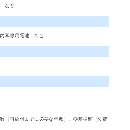
ー など
工内耳専用電池 など
年数（再給付までに必要な年数）、③基準額（公費