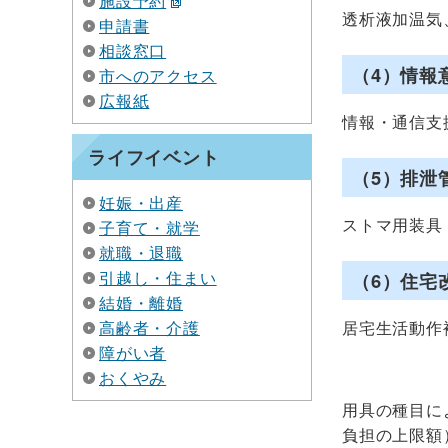
施設予約
透析液加温気
申請書
相談窓口
（4）情報
市へのアクセス
広報紙
情報・通信支
ライフイベント
（5）排泄
妊娠・出産
ストマ用装具
子育て・就学
就職・退職
引越し・住まい
（6）住宅
結婚・離婚
高齢者・介護
居宅生活動作
障がい者
おくやみ
用具の種目に
負担の上限額