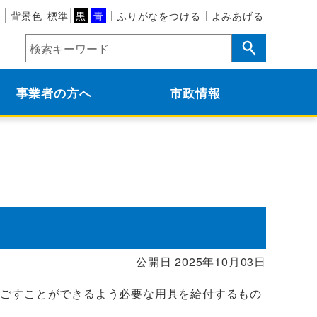
背景色
標準
黒
青
ふりがなをつける
よみあげる
事業者の方へ
市政情報
公開日 2025年10月03日
過ごすことができるよう必要な用具を給付するもの