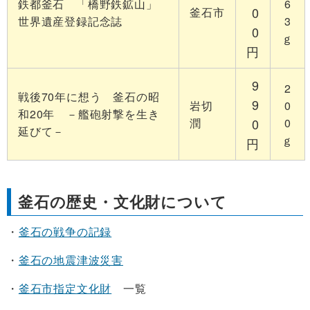
鉄都釜石 「橋野鉄鉱山」
6
0
釜石市
世界遺産登録記念誌
3
0
ｇ
円
9
2
戦後70年に想う 釜石の昭
9
岩切
0
和20年 －艦砲射撃を生き
潤
0
0
延びて－
ｇ
円
釜石の歴史・文化財について
・
釜石の戦争の記録
・
釜石の地震津波災害
・
釜石市指定文化財
一覧