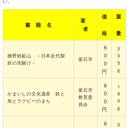
い。
価
重
著
書 籍 名
者
格
量
6
2
0
橋野鉄鉱山 －日本近代製
0
釜石市
鉄の先駆け－
0
5
ｇ
円
6
1
釜石市
0
かまいしの文化遺産 鉄と
8
教育委
魚とラグビーのまち
0
0
員会
ｇ
円
6
2