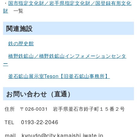
・
国市指定文化財／岩手県指定文化財／国登録有形文化
財
一覧
関連施設
鉄の歴史館
橋野鉄鉱山／橋野鉄鉱山インフォメーションセンタ
ー
釜石鉱山展示室Teson【旧釜石鉱山事務所】
お問い合わせ（直通）
住所 〒026-0031 岩手県釜石市鈴子町１５番２号
0193-22-2046
TEL
mail kyoudo@city.kamaishi.iwate.jp