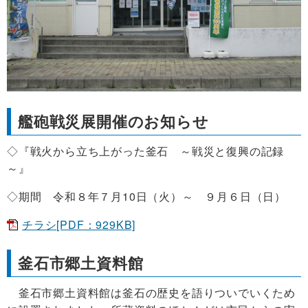
艦砲戦災展開催のお知らせ
◇『戦火から立ち上がった釜石 ～戦災と復興の記録
～』
◇期間 令和８年７月10日（火）～ ９月６日（日）
チラシ[PDF：929KB]
釜石市郷土資料館
釜石市郷土資料館は釜石の歴史を語りついでい
く
ため