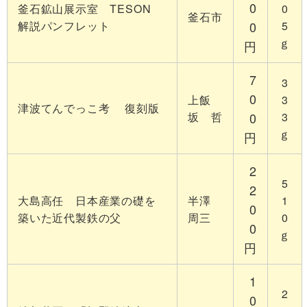
0
釜石鉱山展示室 TESON
0
釜石市
解説パンフレッ
ト
0
5
ｇ
円
7
3
0
上飯
3
津波てんでっこ考 復刻版
坂 哲
0
3
ｇ
円
2
5
2
大島高任 日本産業の礎を
半澤
1
0
築いた近代製鉄の父
周三
0
0
ｇ
円
1
2
0